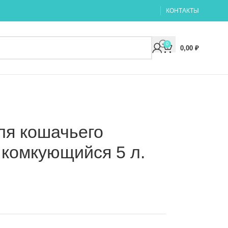
КОНТАКТЫ
0
0,00
₽
ля кошачьего
й комкующийся 5 л.