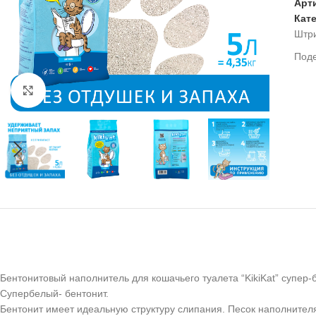
Арт
Кат
Штр
Под
Нажмите, чтобы увеличить
Бентонитовый наполнитель для кошачьего туалета “KikiKat” супер
Супербелый- бентонит.
Бентонит имеет идеальную структуру слипания. Песок наполнителя