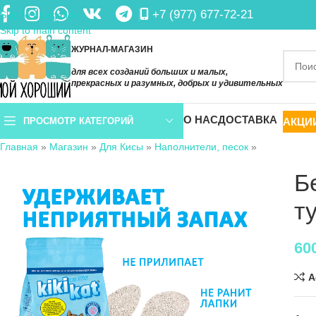
+7 (977) 677-72-21
Skip to navigation
Skip to main content
ЖУРНАЛ-МАГАЗИН
для всех созданий больших и малых,
прекрасных и разумных, добрых и удивительных
О НАС
ДОСТАВКА
АКЦИ
ПРОСМОТР КАТЕГОРИЙ
Главная
»
Магазин
»
Для Кисы
»
Наполнители, песок
»
Б
т
60
A