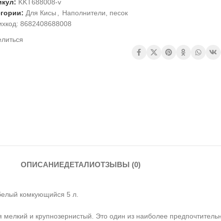
икул:
KKT688008-v
егории:
Для Кисы
,
Наполнители, песок
ихкод:
8682408688008
елиться
ОПИСАНИЕ
ДЕТАЛИ
ОТЗЫВЫ (0)
-белый комкующийся 5 л.
 мелкий и крупнозернистый. Это один из наиболее предпочтительн