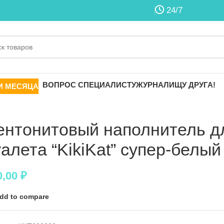
24/7
ВОПРОС СПЕЦИАЛИСТУ
ЖУРНАЛ
ИЩУ ДРУГА!
И МЕСЯЦА
ентонитовый наполнитель д
уалета “KikiKat” супер-белы
0,00
₽
dd to compare