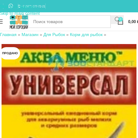
Skip to navigation
+7 (977) 677-72-21
Skip to main content
0
0,00
Главная
»
Магазин
»
Для Рыбок
»
Корм для рыбок
»
ПРОДАНО