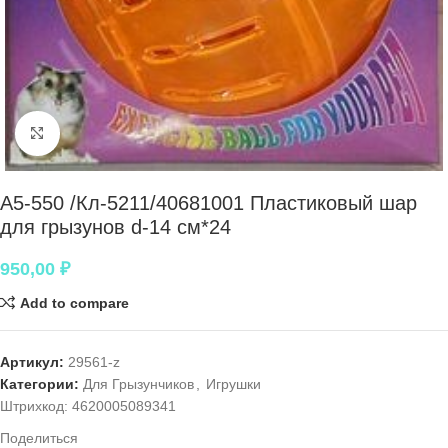
Нажмите, чтобы увеличить
A5-550 /Кл-5211/40681001 Пластиковый шар
для грызунов d-14 см*24
950,00
₽
Add to compare
Артикул:
29561-z
Категории:
Для Грызунчиков
,
Игрушки
Штрихкод:
4620005089341
Поделиться