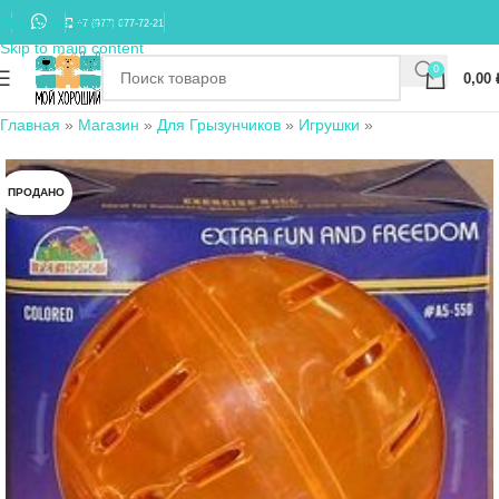
Skip to navigation
+7 (977) 677-72-21
Skip to main content
0
0,00
Главная
»
Магазин
»
Для Грызунчиков
»
Игрушки
»
ПРОДАНО