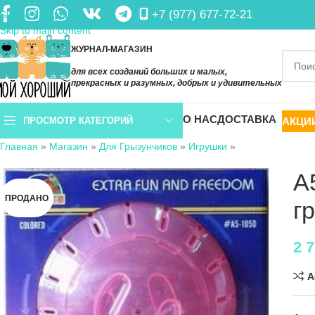
+7 (977) 677-72-21
Skip to navigation
Skip to main content
ЖУРНАЛ-МАГАЗИН
для всех созданий больших и малых,
прекрасных и разумных, добрых и удивительных
О НАС
ДОСТАВКА
АКЦИ
ПРОСМОТР КАТЕГОРИЙ
Главная
»
Магазин
»
Для Грызунчиков
»
Игрушки
»
A
ПРОДАНО
г
2 
A