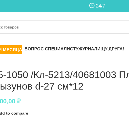
24/7
ВОПРОС СПЕЦИАЛИСТУ
ЖУРНАЛ
ИЩУ ДРУГА!
И МЕСЯЦА
5-1050 /Кл-5213/40681003 П
рызунов d-27 см*12
700,00
₽
dd to compare