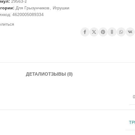
икул:
29563-z
егории:
Для Грызунчиков
,
Игрушки
ихкод:
4620005089334
елиться
ДЕТАЛИ
ОТЗЫВЫ (0)
0
ТР