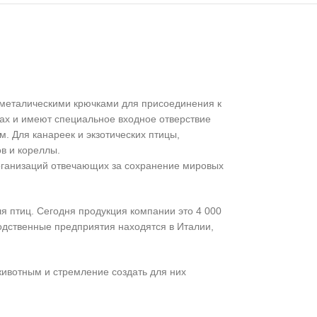
ы металическими крючками для присоединения к
ах и имеют специальное входное отверствие
. Для канареек и экзотических птицы,
ов и кореллы.
 организаций отвечающих за сохранение мировых
для птиц. Сегодня продукция компании это 4 000
водственные предприятия находятся в Италии,
животным и стремление создать для них