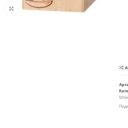
Нажмите, чтобы увеличить
A
Арт
Кат
Штр
Под