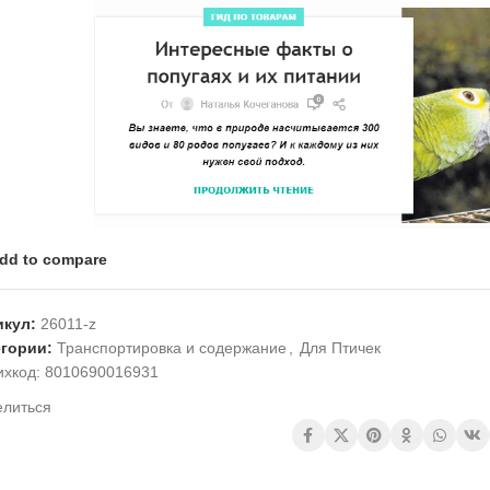
dd to compare
икул:
26011-z
егории:
Транспортировка и содержание
,
Для Птичек
ихкод:
8010690016931
елиться