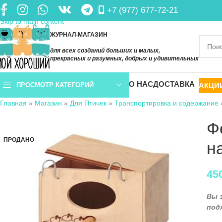
+7 (977) 677-72-21
Skip to navigation
Skip to main content
ЖУРНАЛ-МАГАЗИН
для всех созданий больших и малых,
прекрасных и разумных, добрых и удивительных
О НАС
ДОСТАВКА
АКЦИ
ПРОСМОТР КАТЕГОРИЙ
Главная
»
Магазин
»
Для Птичек
»
Транспортировка и содержание
Ф
ПРОДАНО
н
45
Вы 
под