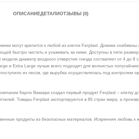
ОПИСАНИЕ
ДЕТАЛИ
ОТЗЫВЫ (0)
омики могут крепится к любой из клеток Ferplast. Домики снабжен
щей быстро чистить и ухаживать за ними. Доступны в пяти размер
одели диаметр входного отверстия гнезда составляет от 4 до 8 см
arge и Extra Large лучше всего подходят для волнистых попугайчик
во поступило из лесов, где вырубка осуществлялась под контролем
 компании Карло Ваккари создал первый продукт Ferplast – клетку 
ептилий. Товары Ferplast экспортируются в 85 стран мира, а произ
венные продукты из безопасных материалов. Искренняя любовь к 