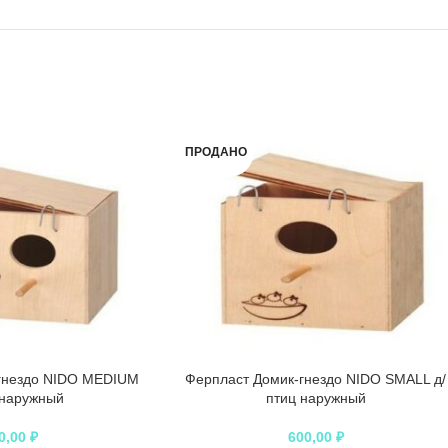
ПРОДАНО
гнездо NIDO MEDIUM
Ферпласт Домик-гнездо NIDO SMALL д/
 наружный
птиц наружный
0,00
₽
600,00
₽