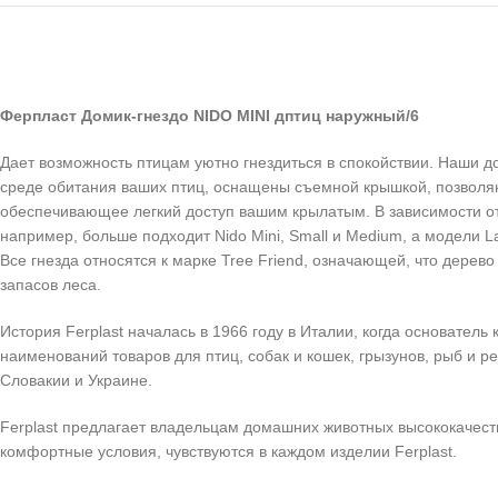
Ферпласт Домик-гнездо NIDO MINI дптиц наружный/6
Дает возможность птицам уютно гнездиться в спокойствии. Наши д
среде обитания ваших птиц, оснащены съемной крышкой, позволяю
обеспечивающее легкий доступ вашим крылатым. В зависимости от м
например, больше подходит Nido Mini, Small и Medium, а модели L
Все гнезда относятся к марке Tree Friend, означающей, что дере
запасов леса.
История Ferplast началась в 1966 году в Италии, когда основатель
наименований товаров для птиц, собак и кошек, грызунов, рыб и р
Словакии и Украине.
Ferplast предлагает владельцам домашних животных высококачест
комфортные условия, чувствуются в каждом изделии Ferplast.