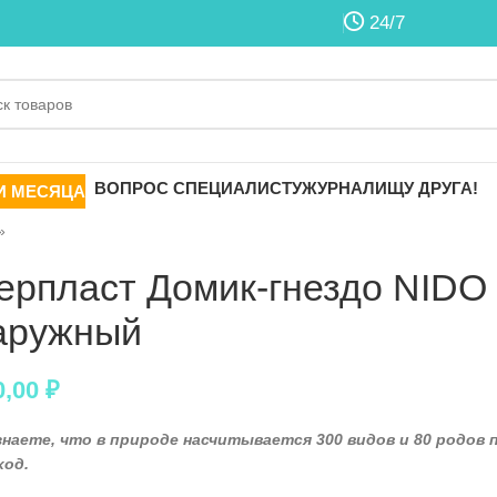
24/7
ВОПРОС СПЕЦИАЛИСТУ
ЖУРНАЛ
ИЩУ ДРУГА!
И МЕСЯЦА
»
ерпласт Домик-гнездо NIDO 
аружный
0,00
₽
знаете, что в природе насчитывается 300 видов и 80 родов п
ход.