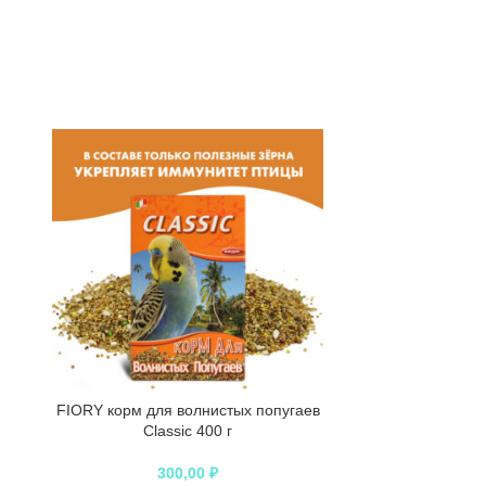
FIORY корм для волнистых попугаев
FIORY корм д
Classic 400 г
Pap
300,00
₽