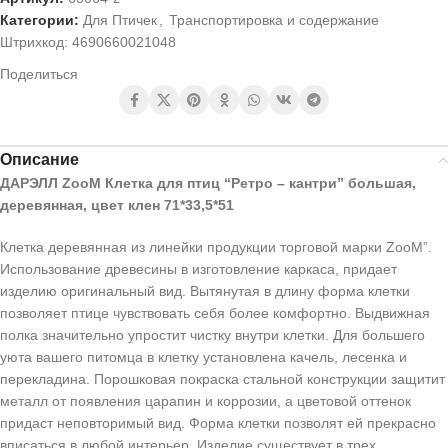
Категории:
Для Птичек
,
Транспортировка и содержание
Штрихкод:
4690660021048
Поделиться
Описание
ДАРЭЛЛ ZooM Клетка для птиц “Ретро – кантри” большая,
деревянная, цвет клен 71*33,5*51
Клетка деревянная из линейки продукции торговой марки ZooM”.
Использование древесины в изготовление каркаса, придает
изделию оригинальный вид. Вытянутая в длину форма клетки
позволяет птице чувствовать себя более комфортно. Выдвижная
полка значительно упростит чистку внутри клетки. Для большего
уюта вашего питомца в клетку установлена качель, лесенка и
перекладина. Порошковая покраска стальной конструкции защитит
металл от появления царапин и коррозии, а цветовой оттенок
придаст неповторимый вид. Форма клетки позволят ей прекрасно
вписаться в любой интерьер. Изделие существует в трех