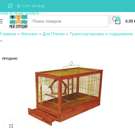
Skip to navigation
+7 (977) 677-72-21
Skip to main content
0
0,00
Главная
»
Магазин
»
Для Птичек
»
Транспортировка и содержание
»
ПРОДАНО
Нажмите, чтобы увеличить