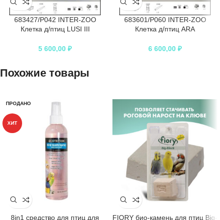
683427/P042 INTER-ZOO
683601/P060 INTER-ZOO
Клетка д/птиц LUSI III
Клетка д/птиц ARA
540*340*750см
540*340*650см
5 600,00
₽
6 600,00
₽
Похожие товары
ПРОДАНО
ХИТ
8in1 средство для птиц для
FIORY био-камень для птиц Big-