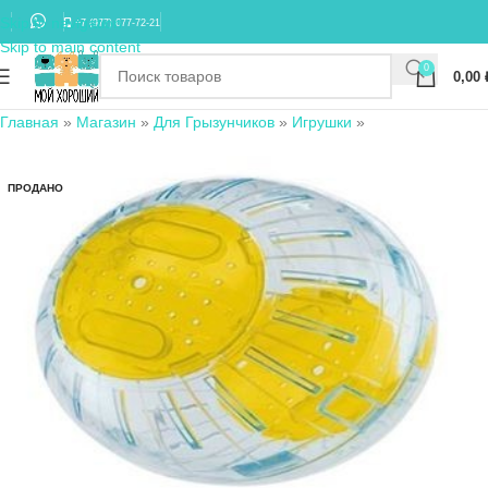
Skip to navigation
+7 (977) 677-72-21
Skip to main content
0
0,00
Главная
»
Магазин
»
Для Грызунчиков
»
Игрушки
»
ПРОДАНО