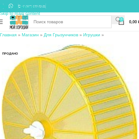
Skip to navigation
+7 (977) 677-72-21
Skip to main content
0
0,00
Главная
»
Магазин
»
Для Грызунчиков
»
Игрушки
»
ПРОДАНО