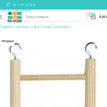
Skip to navigation
+7 (977) 677-72-21
Skip to main content
0
0,00
Главная
»
Магазин
»
Для Птичек
»
Игрушки
»
ПРОДАНО