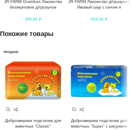
JR FARM Grainless Лакомство
JR FARM Лакомство д/грызунов
беззерновое д/грызунов
Ивовый шар с сеном и
Сердечки мини 150г
календулой 80г
300,00
₽
650,00
₽
Похожие товары
ПРОДАНО
Доброзверики подстилки для
Доброзверики подстилки для
животных “Classic”
животных “Super” с рисунком
60х60, 30 шт.