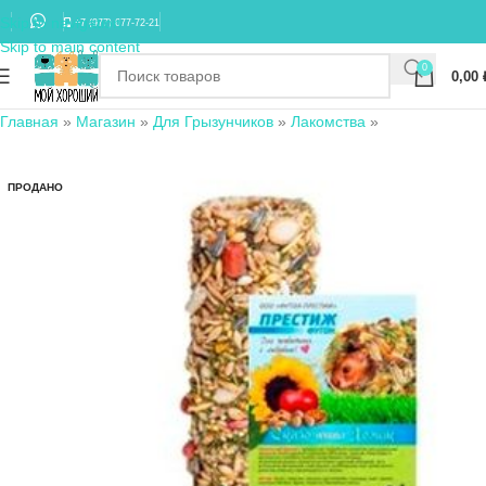
Skip to navigation
+7 (977) 677-72-21
Skip to main content
0
0,00
Главная
»
Магазин
»
Для Грызунчиков
»
Лакомства
»
ПРОДАНО