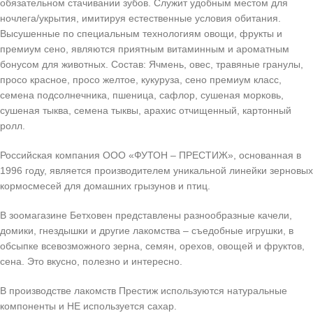
обязательном стачивании зубов. Служит удобным местом для
ночлега/укрытия, имитируя естественные условия обитания.
Высушенные по специальным технологиям овощи, фрукты и
премиум сено, являются приятным витаминным и ароматным
бонусом для животных. Состав: Ячмень, овес, травяные гранулы,
просо красное, просо желтое, кукуруза, сено премиум класс,
семена подсолнечника, пшеница, сафлор, сушеная морковь,
сушеная тыква, семена тыквы, арахис отчищенный, картонный
ролл.
Российская компания ООО «ФУТОН – ПРЕСТИЖ», основанная в
1996 году, является производителем уникальной линейки зерновых
кормосмесей для домашних грызунов и птиц.
В зоомагазине Бетховен представлены разнообразные качели,
домики, гнездышки и другие лакомства – съедобные игрушки, в
обсыпке всевозможного зерна, семян, орехов, овощей и фруктов,
сена. Это вкусно, полезно и интересно.
В производстве лакомств Престиж используются натуральные
компоненты и НЕ используется сахар.