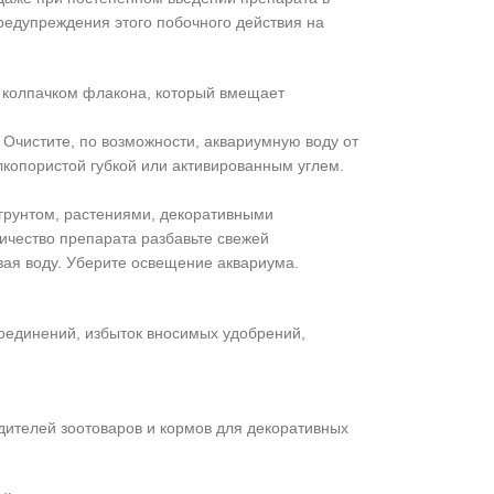
редупреждения этого побочного действия на
я колпачком флакона, который вмещает
 Очистите, по возможности, аквариумную воду от
опористой губкой или активированным углем.
грунтом, растениями, декоративными
личество препарата разбавьте свежей
вая воду. Уберите освещение аквариума.
оединений, избыток вносимых удобрений,
ителей зоотоваров и кормов для декоративных