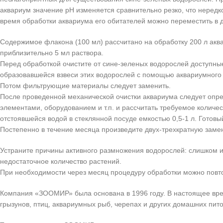
аквариум значение pH изменяется сравнительно резко, что нередк
время обработки аквариума его обитателей можно переместить в д
Содержимое флакона (100 мл) рассчитано на обработку 200 л акв
приблизительно 5 мл раствора.
Перед обработкой очистите от сине-зеленых водорослей доступные 
образовавшейся взвеси этих водорослей с помощью аквариумного
Потом фильтрующие материалы следует заменить.
После проведенной механической очистки аквариума следует опре
элементами, оборудованием и т.п. и рассчитать требуемое количе
отстоявшейся водой в стеклянной посуде емкостью 0,5-1 л. Готов
Постепенно в течение месяца произведите двух-трехкратную заме
Устраните причины активного размножения водорослей: слишком 
недостаточное количество растений.
При необходимости через месяц процедуру обработки можно повт
Компания «ЗООМИР» была основана в 1996 году. В настоящее вре
грызунов, птиц, аквариумных рыб, черепах и других домашних пит