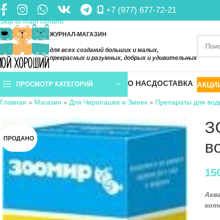
+7 (977) 677-72-21
Skip to navigation
Skip to main content
ЖУРНАЛ-МАГАЗИН
для всех созданий больших и малых,
прекрасных и разумных, добрых и удивительных
О НАС
ДОСТАВКА
АКЦИ
ПРОСМОТР КАТЕГОРИЙ
Главная
»
Магазин
»
Для Черепашек и Змеек
»
Препараты для вод
З
ПРОДАНО
в
15
Акв
кот