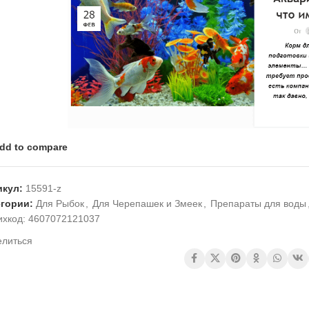
dd to compare
икул:
15591-z
егории:
Для Рыбок
,
Для Черепашек и Змеек
,
Препараты для воды
ихкод:
4607072121037
елиться