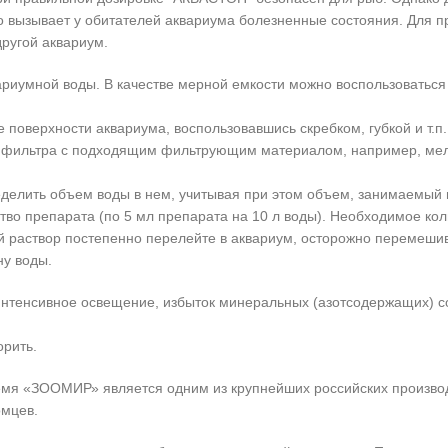
о вызывает у обитателей аквариума болезненные состояния. Для п
ругой аквариум.
ариумной воды. В качестве мерной емкости можно воспользоватьс
поверхности аквариума, воспользовавшись скребком, губкой и т.п.
 фильтра с подходящим фильтрующим материалом, например, мелк
делить объем воды в нем, учитывая при этом объем, занимаемый 
ство препарата (по 5 мл препарата на 10 л воды). Необходимое ко
ый раствор постепенно перелейте в аквариум, осторожно перемеши
ну воды.
интенсивное освещение, избыток минеральных (азотсодержащих) с
орить.
мя «ЗООМИР» является одним из крупнейших российских производ
омцев.