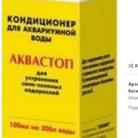
A
Арт
Кат
Штр
Под