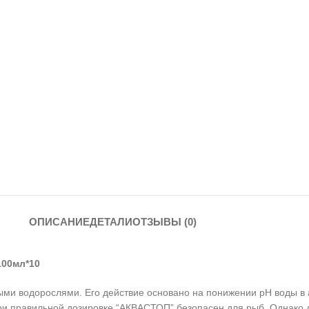
ОПИСАНИЕ
ДЕТАЛИ
ОТЗЫВЫ (0)
100мл*10
и водорослями. Его действие основано на понижении pH воды в ак
ри правильной дозировке “АКВАСТОП” безопасен для рыб. Однако 