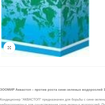
Нажмите, чтобы увеличить
ЗООМИР Аквастоп – против роста сине-зеленых водорослей 
Кондиционер “АКВАСТОП” предназначен для борьбы с сине-зеленым
неблагоприятных для существования сине-зеленых водорослей. П