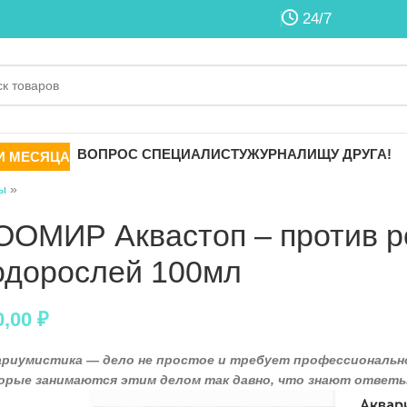
24/7
ВОПРОС СПЕЦИАЛИСТУ
ЖУРНАЛ
ИЩУ ДРУГА!
И МЕСЯЦА
ы
»
ООМИР Аквастоп – против р
одорослей 100мл
0,00
₽
ариумистика — дело не простое и требует профессионально
орые занимаются этим делом так давно, что знают ответы 