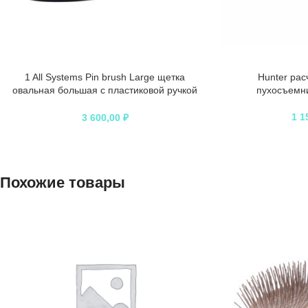
1 All Systems Pin brush Large щетка
Hunter рас
овальная большая с пластиковой ручкой
пухосъемн
зубцы 27 мм (цвета в ассортименте)
1 1
3 600,00
₽
Похожие товары