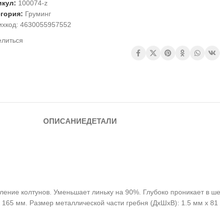
икул:
100074-z
егория:
Груминг
ихкод:
4630055957552
елиться
ОПИСАНИЕ
ДЕТАЛИ
ние колтунов. Уменьшает линьку на 90%. Глубоко проникает в шер
65 мм. Размер металлической части гребня (ДхШхВ): 1.5 мм х 81 