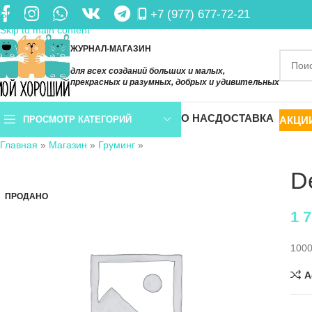
+7 (977) 677-72-21
Skip to navigation
Skip to main content
ЖУРНАЛ-МАГАЗИН
для всех созданий больших и малых,
прекрасных и разумных, добрых и удивительных
О НАС
ДОСТАВКА
АКЦИ
ПРОСМОТР КАТЕГОРИЙ
Главная
»
Магазин
»
Груминг
»
D
ПРОДАНО
1 
100
A