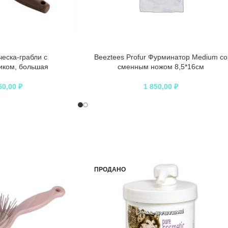
ческа-грабли с
Beeztees Profur Фурминатор Medium со
иком, большая
сменным ножом 8,5*16см
50,00
₽
1 850,00
₽
ПРОДАНО