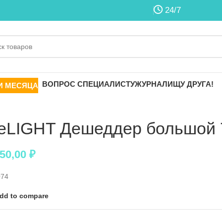
24/7
ВОПРОС СПЕЦИАЛИСТУ
ЖУРНАЛ
ИЩУ ДРУГА!
И МЕСЯЦА
eLIGHT Дешеддер большой 
750,00
₽
074
dd to compare