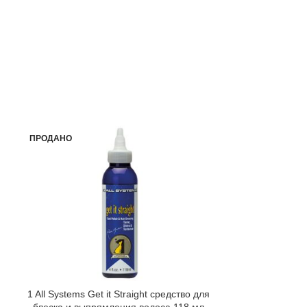
ПРОДАНО
1 All Systems Get it Straight средство для
1 All System