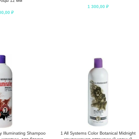
убцы 12 мм
1 300,00
₽
00,00
₽
ly Illuminating Shampoo
1 All Systems Color Botanical Midnight