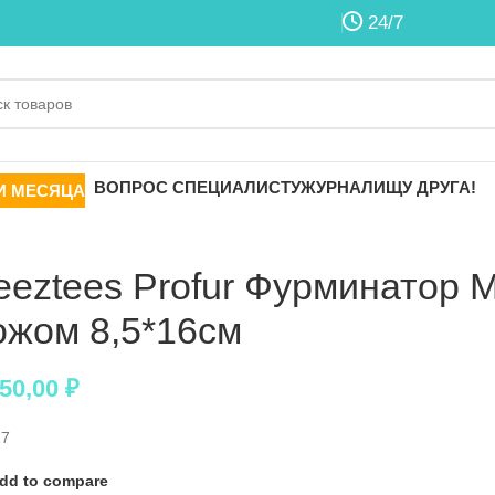
24/7
ВОПРОС СПЕЦИАЛИСТУ
ЖУРНАЛ
ИЩУ ДРУГА!
И МЕСЯЦА
eeztees Profur Фурминатор 
ожом 8,5*16см
850,00
₽
17
dd to compare