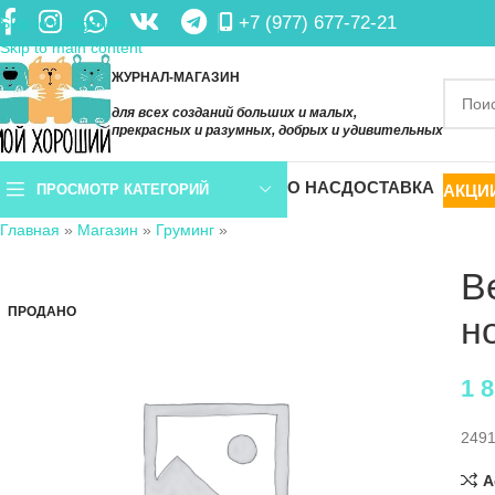
+7 (977) 677-72-21
Skip to navigation
Skip to main content
ЖУРНАЛ-МАГАЗИН
для всех созданий больших и малых,
прекрасных и разумных, добрых и удивительных
О НАС
ДОСТАВКА
АКЦИ
ПРОСМОТР КАТЕГОРИЙ
Главная
»
Магазин
»
Груминг
»
B
ПРОДАНО
н
1 
249
A