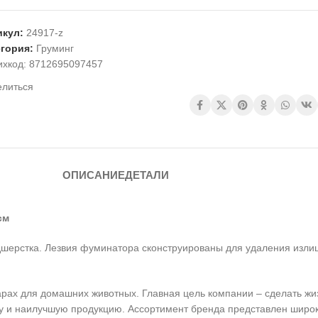
икул:
24917-z
егория:
Груминг
ихкод:
8712695097457
елиться
ОПИСАНИЕ
ДЕТАЛИ
6см
шерстка. Лезвия фуминатора сконструированы для удаления изли
уарах для домашних животных. Главная цель компании – сделать ж
 и наилучшую продукцию. Ассортимент бренда представлен широко