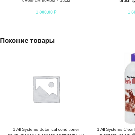
сменным ножом 7*15см
Brush з
1 800,00
₽
1 6
Похожие товары
1 All Systems Botanical conditioner
1 All Systems Clear