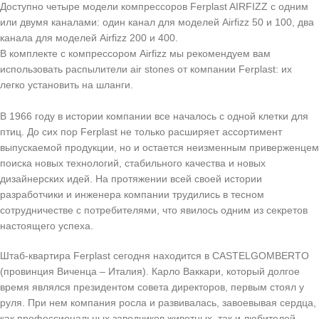
Доступно четыре модели компрессоров Ferplast AIRFIZZ с одним
или двумя каналами: один канал для моделей Airfizz 50 и 100, два
канала для моделей Airfizz 200 и 400.
В комплекте с компрессором Airfizz мы рекомендуем вам
использовать распылители air stones от компании Ferplast: их
легко установить на шланги.
В 1966 году в истории компании все началось с одной клетки для
птиц. До сих пор Ferplast не только расширяет ассортимент
выпускаемой продукции, но и остается неизменным приверженцем
поиска новых технологий, стабильного качества и новых
дизайнерских идей. На протяжении всей своей истории
разработчики и инженера компании трудились в тесном
сотрудничестве с потребителями, что явилось одним из секретов
настоящего успеха.
Штаб-квартира Ferplast сегодня находится в CASTELGOMBERTO
(провинция Виченца – Италия). Карло Ваккари, который долгое
время являлся президентом совета директоров, первым стоял у
руля. При нем компания росла и развивалась, завоевывая сердца,
как профессиональных заводчиков животных, так и любителей.