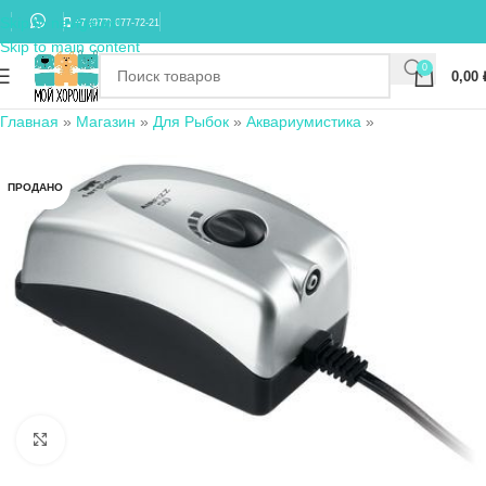
Skip to navigation
+7 (977) 677-72-21
Skip to main content
0
0,00
Главная
»
Магазин
»
Для Рыбок
»
Аквариумистика
»
ПРОДАНО
Нажмите, чтобы увеличить