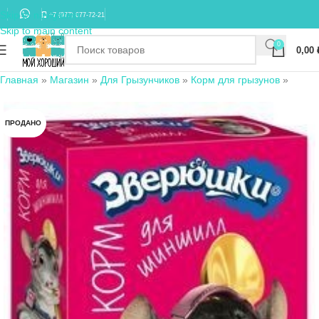
Skip to navigation
+7 (977) 677-72-21
Skip to main content
0
0,00
Главная
»
Магазин
»
Для Грызунчиков
»
Корм для грызунов
»
ПРОДАНО