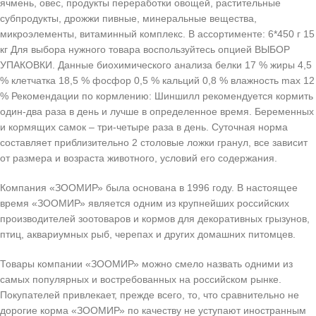
ячмень, овес, продукты переработки овощей, растительные
субпродукты, дрожжи пивные, минеральные вещества,
микроэлементы, витаминный комплекс. В ассортименте: 6*450 г 15
кг Для выбора нужного товара воспользуйтесь опцией ВЫБОР
УПАКОВКИ. Данные биохимического анализа белки 17 % жиры 4,5
% клетчатка 18,5 % фосфор 0,5 % кальций 0,8 % влажность max 12
% Рекомендации по кормлению: Шиншилл рекомендуется кормить
один-два раза в день и лучше в определенное время. Беременных
и кормящих самок – три-четыре раза в день. Суточная норма
составляет приблизительно 2 столовые ложки гранул, все зависит
от размера и возраста животного, условий его содержания.
Компания «ЗООМИР» была основана в 1996 году. В настоящее
время «ЗООМИР» является одним из крупнейших российских
производителей зоотоваров и кормов для декоративных грызунов,
птиц, аквариумных рыб, черепах и других домашних питомцев.
Товары компании «ЗООМИР» можно смело назвать одними из
самых популярных и востребованных на российском рынке.
Покупателей привлекает, прежде всего, то, что сравнительно не
дорогие корма «ЗООМИР» по качеству не уступают иностранным