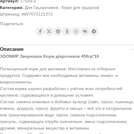
Артикул:
17549-z
Категории:
Для Грызунчиков
,
Корм для грызунов
Штрихкод:
4607072121372
Поделиться
Описание
ЗООМИР Зверюшки Корм д/кроликов 450гр*18
Полноценный корм для кроликов, Изготовлен из отборных
продуктов. Содержит все необходимые витамины, микро- и
макроэлементы.
Состав корма научно разработан с учётом всех потребностей
кроликов, содержащихся в домашних условиях.
Состав: семена злаковых и бобовых культур (овёс, просо, пшеница,
ячмень, кукуруза, горох), фрукты и овощи – всё это в натуральном
или гранулированном виде, орехи, семена подсолнечника,
гранулы, содержащие отруби пшеничные, жмых подсолнечника,
дрожжи, минеральные вещества и витамины.