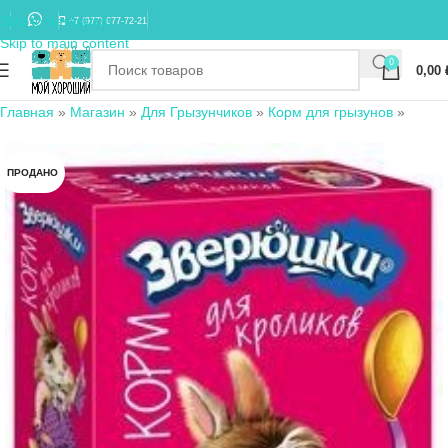
Skip to navigation
+7 (977) 677-72-21
Skip to main content
0
0,00
Главная
»
Магазин
»
Для Грызунчиков
»
Корм для грызунов
»
ПРОДАНО