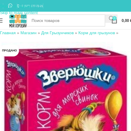
Skip to navigation
+7 (977) 677-72-21
Skip to main content
0
0,00
Главная
»
Магазин
»
Для Грызунчиков
»
Корм для грызунов
»
ПРОДАНО