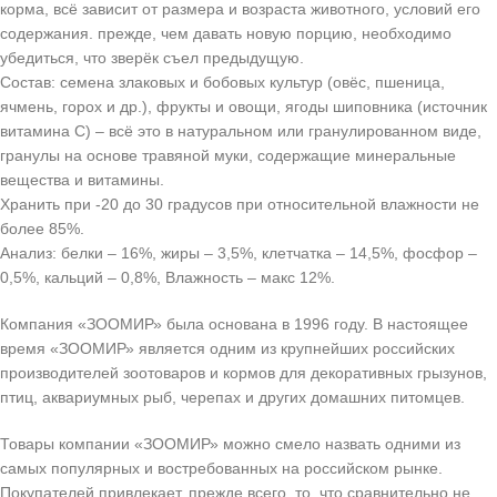
корма, всё зависит от размера и возраста животного, условий его
содержания. прежде, чем давать новую порцию, необходимо
убедиться, что зверёк съел предыдущую.
Состав: семена злаковых и бобовых культур (овёс, пшеница,
ячмень, горох и др.), фрукты и овощи, ягоды шиповника (источник
витамина С) – всё это в натуральном или гранулированном виде,
гранулы на основе травяной муки, содержащие минеральные
вещества и витамины.
Хранить при -20 до 30 градусов при относительной влажности не
более 85%.
Анализ: белки – 16%, жиры – 3,5%, клетчатка – 14,5%, фосфор –
0,5%, кальций – 0,8%, Влажность – макс 12%.
Компания «ЗООМИР» была основана в 1996 году. В настоящее
время «ЗООМИР» является одним из крупнейших российских
производителей зоотоваров и кормов для декоративных грызунов,
птиц, аквариумных рыб, черепах и других домашних питомцев.
Товары компании «ЗООМИР» можно смело назвать одними из
самых популярных и востребованных на российском рынке.
Покупателей привлекает, прежде всего, то, что сравнительно не