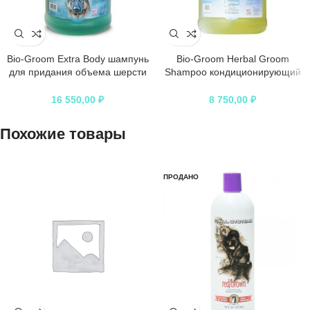
Bio-Groom Extra Body шампунь
Bio-Groom Herbal Groom
для придания объема шерсти
Shampoo кондиционирующий
3,8 л
шампунь травяной без
сульфатов
16 550,00
₽
8 750,00
₽
Похожие товары
ПРОДАНО