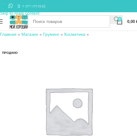
Skip to navigation
+7 (977) 677-72-21
Skip to main content
0
0,00
Главная
»
Магазин
»
Груминг
»
Косметика
»
ПРОДАНО