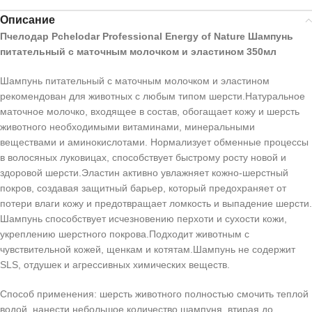
Описание
Пчелодар Pchelodar Professional Energy of Nature Шампунь
питательный с маточным молочком и эластином 350мл
Шампунь питательный с маточным молочком и эластином
рекомендован для животных с любым типом шерсти.Натуральное
маточное молочко, входящее в состав, обогащает кожу и шерсть
животного необходимыми витаминами, минеральными
веществами и аминокислотами. Нормализует обменные процессы
в волосяных луковицах, способствует быстрому росту новой и
здоровой шерсти.Эластин активно увлажняет кожно-шерстный
покров, создавая защитный барьер, который предохраняет от
потери влаги кожу и предотвращает ломкость и выпадение шерсти.
Шампунь способствует исчезновению перхоти и сухости кожи,
укреплению шерстного покрова.Подходит животным с
чувствительной кожей, щенкам и котятам.Шампунь не содержит
SLS, отдушек и агрессивных химических веществ.
Способ применения: шерсть животного полностью смочить теплой
водой, нанести небольшое количество шампуня, втирая до