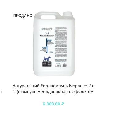
ПРОДАНО
ПРОДАНО
Натуральный био-шампунь Biogance 2 в
Натуральный
л
1 (шампунь + кондиционер с эффектом
Secret Lavende
антистатика) – 5 л
защиты кож
воздействий 
6 800,00
₽