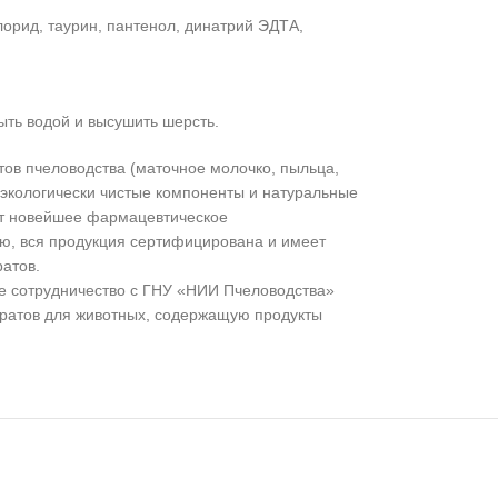
орид, таурин, пантенол, динатрий ЭДТА,
ыть водой и высушить шерсть.
тов пчеловодства (маточное молочко, пыльца,
 экологически чистые компоненты и натуральные
ет новейшее фармацевтическое
лю, вся продукция сертифицирована и имеет
ратов.
е сотрудничество с ГНУ «НИИ Пчеловодства»
аратов для животных, содержащую продукты