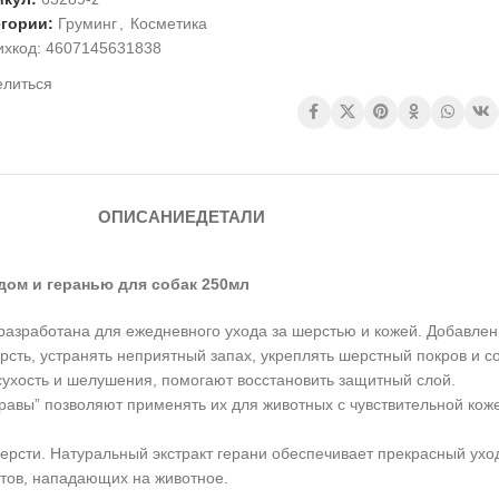
егории:
Груминг
,
Косметика
ихкод:
4607145631838
елиться
ОПИСАНИЕ
ДЕТАЛИ
дом и геранью для собак 250мл
азработана для ежедневного ухода за шерстью и кожей. Добавление
сть, устранять неприятный запах, укреплять шерстный покров и с
 сухость и шелушения, помогают восстановить защитный слой.
авы” позволяют применять их для животных с чувствительной коже
сти. Натуральный экстракт герани обеспечивает прекрасный уход 
итов, нападающих на животное.