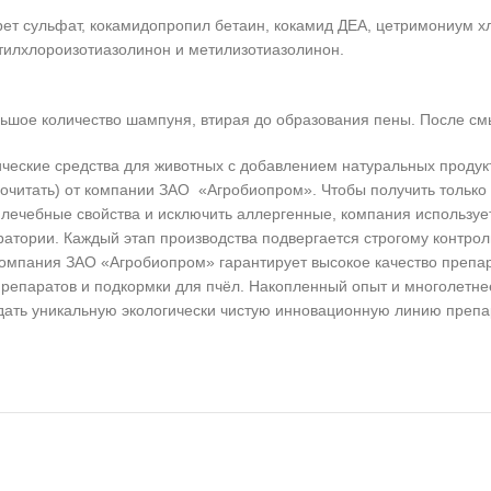
ет сульфат, кокамидопропил бетаин, кокамид ДЕА, цетримониум хл
тилхлороизотиазолинон и метилизотиазолинон.
льшое количество шампуня, втирая до образования пены. После см
ические средства для животных с добавлением натуральных продук
рочитать) от компании ЗАО «Агробиопром». Чтобы получить только
 лечебные свойства и исключить аллергенные, компания использу
ратории. Каждый этап производства подвергается строгому контро
компания ЗАО «Агробиопром» гарантирует высокое качество препа
репаратов и подкормки для пчёл. Накопленный опыт и многолетне
здать уникальную экологически чистую инновационную линию преп