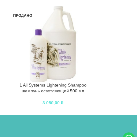
ПРОДАНО
1 All Systems Lightening Shampoo
1 All System
шампунь осветляющий 500 мл
овальная больш
зубцы 27 мм 
3 050,00
₽