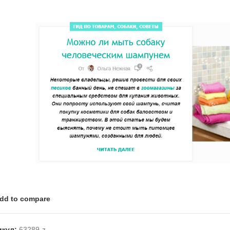
dd to compare
икул:
63289-z