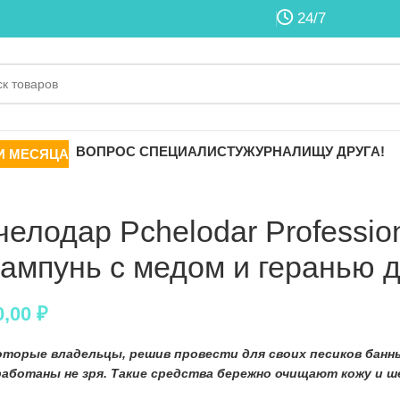
24/7
ВОПРОС СПЕЦИАЛИСТУ
ЖУРНАЛ
ИЩУ ДРУГА!
И МЕСЯЦА
челодар Pchelodar Professio
ампунь с медом и геранью д
0,00
₽
оторые владельцы, решив провести для своих
песиков
банн
работаны не зря. Такие средства бережно очищают кожу и ше