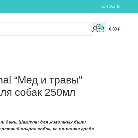
КОНТАКТЫ
0
0,00
₽
nal “Мед и травы”
ля собак 250мл
ый день.
Шампуни для животных
были
рстный покров собак, не причиняя вреда.