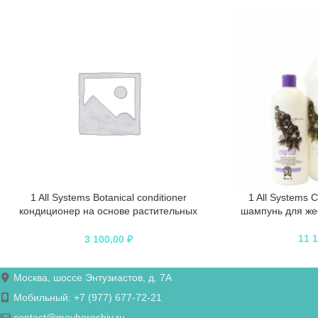
1 All Systems Botanical conditioner
1 All Systems 
кондиционер на основе растительных
шампунь для жес
экстрактов 500 мл
11 
3 100,00
₽
Москва, шоссе Энтузиастов, д. 7А
Мобильный: +7 (977) 677-72-21
contact@moyhoroshiy.ru