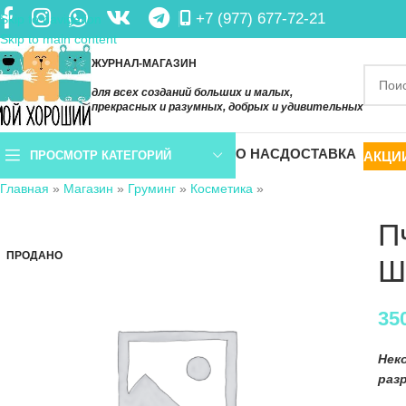
+7 (977) 677-72-21
Skip to navigation
Skip to main content
ЖУРНАЛ-МАГАЗИН
для всех созданий больших и малых,
прекрасных и разумных, добрых и удивительных
О НАС
ДОСТАВКА
АКЦИ
ПРОСМОТР КАТЕГОРИЙ
Главная
»
Магазин
»
Груминг
»
Косметика
»
П
ПРОДАНО
Ш
35
Нек
раз