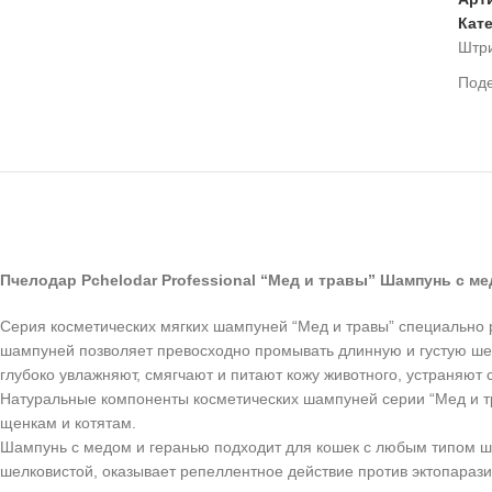
Кат
Штр
Под
Пчелодар Pchelodar Professional “Мед и травы” Шампунь с ме
Серия косметических мягких шампуней “Мед и травы” специально р
шампуней позволяет превосходно промывать длинную и густую шер
глубоко увлажняют, смягчают и питают кожу животного, устраняют
Натуральные компоненты косметических шампуней серии “Мед и тр
щенкам и котятам.
Шампунь с медом и геранью подходит для кошек с любым типом шер
шелковистой, оказывает репеллентное действие против эктопараз