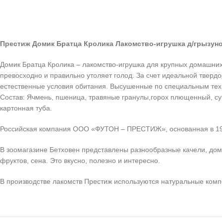
Престиж Домик Братца Кролика Лакомство-игрушка д/грызуно
Домик Братца Кролика – лакомство-игрушка для крупных домашни
превосходно и правильно утоляет голод. За счет идеальной тверд
естественные условия обитания. Высушенные по специальным те
Состав: Ячмень, пшеница, травяные гранулы,горох плющенный, суш
картонная туба.
Российская компания ООО «ФУТОН – ПРЕСТИЖ», основанная в 1996
В зоомагазине Бетховен представлены разнообразные качели, доми
фруктов, сена. Это вкусно, полезно и интересно.
В производстве лакомств Престиж используются натуральные комп