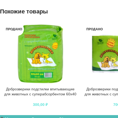
Похожие товары
ПРОДАНО
ПРОДАНО
Доброзверики подстилки впитывающие
Доброзверики по
для животных с суперабсорбентом 60х40
для животных с су
см, 12 шт. “Сухие лапки”
см, 30 шт.
300,00
₽
70