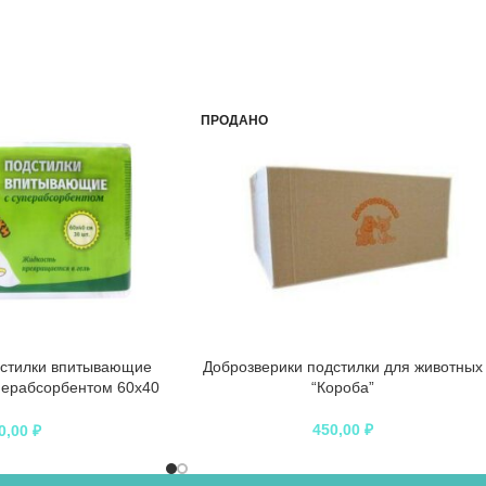
ПРОДАНО
дстилки впитывающие
Доброзверики подстилки для животных
перабсорбентом 60х40
“Короба”
 “Сухие лапки”
450,00
₽
0,00
₽