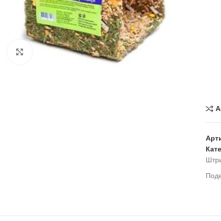
Нажмите, чтобы увеличить
A
Арт
Кат
Штр
Под