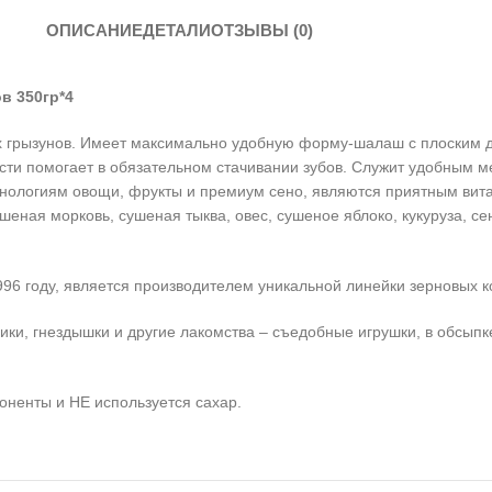
ОПИСАНИЕ
ДЕТАЛИ
ОТЗЫВЫ (0)
в 350гр*4
х грызунов. Имеет максимально удобную форму-шалаш с плоским д
ости помогает в обязательном стачивании зубов. Служит удобным м
хнологиям овощи, фрукты и премиум сено, являются приятным ви
еная морковь, сушеная тыква, овес, сушеное яблоко, кукуруза, се
 году, является производителем уникальной линейки зерновых к
ки, гнездышки и другие лакомства – съедобные игрушки, в обсыпк
оненты и НЕ используется сахар.