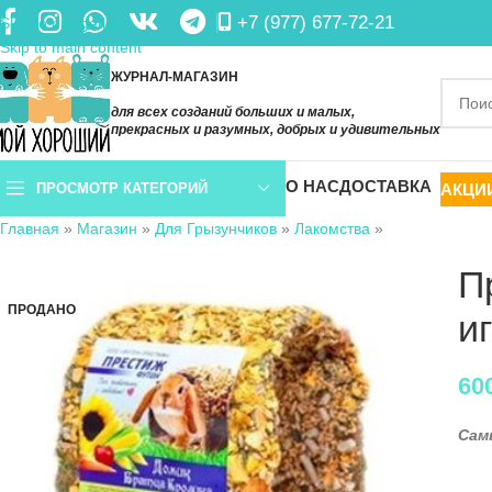
+7 (977) 677-72-21
Skip to navigation
Skip to main content
ЖУРНАЛ-МАГАЗИН
для всех созданий больших и малых,
прекрасных и разумных, добрых и удивительных
О НАС
ДОСТАВКА
АКЦИ
ПРОСМОТР КАТЕГОРИЙ
Главная
»
Магазин
»
Для Грызунчиков
»
Лакомства
»
П
ПРОДАНО
и
60
Сам