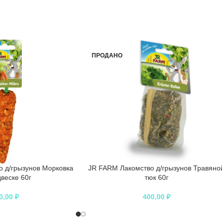
ПРОДАНО
 д/грызунов Морковка
JR FARM Лакомство д/грызунов Травяно
веске 60г
тюк 60г
0,00
₽
400,00
₽