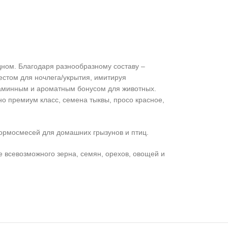
ном. Благодаря разнообразному составу –
естом для ночлега/укрытия, имитируя
таминным и ароматным бонусом для животных.
но премиум класс, семена тыквы, просо красное,
ормосмесей для домашних грызунов и птиц.
е всевозможного зерна, семян, орехов, овощей и