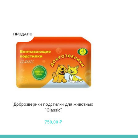
ПРОДАНО
Доброзверики подстилки для животных
Доброзверики 
“Classic”
“Super” с р
750,00
₽