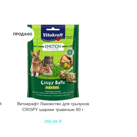
ПРОДАНО
ПРОДАНО
й
Витакрафт Лакомство для грызунов
ДАРЭЛЛ ZooM К
CRISPY шарики травяные 80 г
кантри” средня
250,00
₽