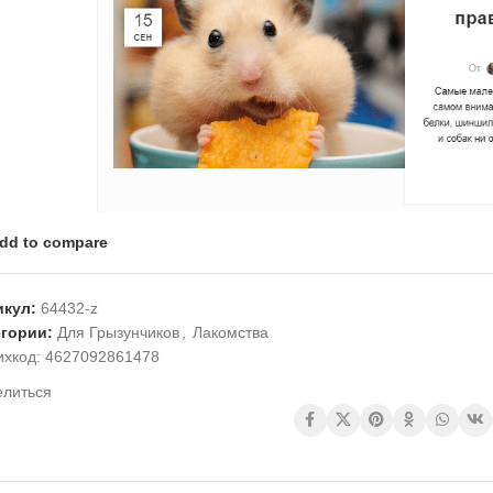
dd to compare
икул:
64432-z
егории:
Для Грызунчиков
,
Лакомства
ихкод:
4627092861478
елиться