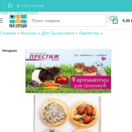
Skip to navigation
+7 (977) 677-72-21
Skip to main content
0
0,00
Главная
»
Магазин
»
Для Грызунчиков
»
Лакомства
»
ПРОДАНО