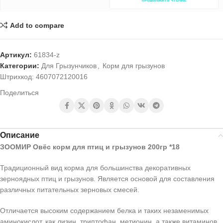
Add to compare
Артикул:
61834-z
Категории:
Для Грызунчиков
,
Корм для грызунов
Штрихкод:
4607072120016
Поделиться
Описание
ЗООМИР Овёс корм для птиц и грызунов 200гр *18
Традиционный вид корма для большинства декоративных
зерноядных птиц и грызунов. Является основой для составления
различных питательных зерновых смесей.
Отличается высоким содержанием белка и таких незаменимых
аминокислот, как лизин, триптофан, метионин, а также витаминов