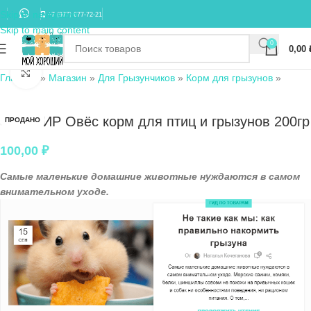
Skip to navigation
+7 (977) 677-72-21
Skip to main content
0
0,00
Нажмите, чтобы увеличить
Главная
»
Магазин
»
Для Грызунчиков
»
Корм для грызунов
»
ЗООМИР Овёс корм для птиц и грызунов 200гр
ПРОДАНО
100,00
₽
Самые маленькие домашние животные нуждаются в самом
внимательном уходе.