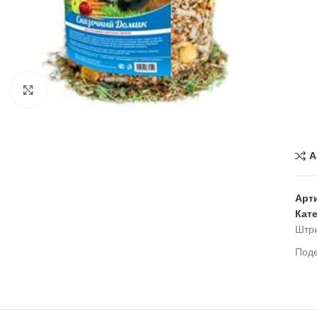
Нажмите, чтобы увеличить
A
Арт
Кат
Штр
Под