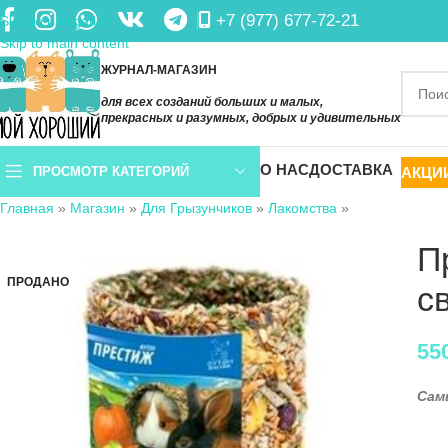
+7 (977) 677-72-21
Skip to navigation
Skip to main content
ЖУРНАЛ-МАГАЗИН
для всех созданий больших и малых,
прекрасных и разумных, добрых и удивительных
О НАС
ДОСТАВКА
АКЦИ
ПРОСМОТР КАТЕГОРИЙ
Главная
»
Магазин
»
Для Грызунчиков
»
Лакомства
»
П
ПРОДАНО
с
55
Сам