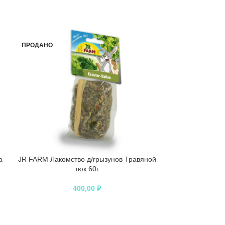
ПРОДАНО
ПРОДАНО
а
JR FARM Лакомство д/грызунов Травяной
Витакрафт Л
тюк 60г
CRISPY ша
400,00
₽