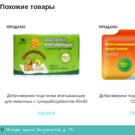
Похожие товары
ПРОДАНО
ПРОДАНО
Доброзверики подстилки впитывающие
Доброзверики под
для животных с суперабсорбентом 60х40
“C
см, 30 шт. “Сухие лапки”
75
700,00
₽
Москва, шоссе Энтузиастов, д. 7А