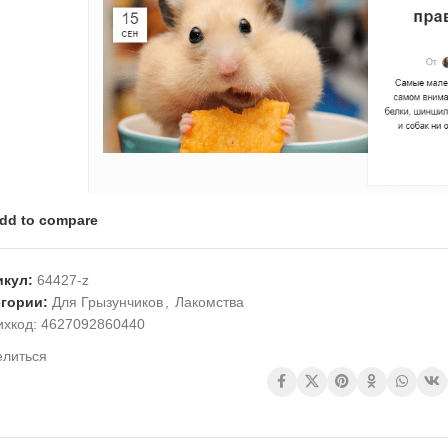
dd to compare
икул:
64427-z
егории:
Для Грызунчиков
,
Лакомства
ихкод:
4627092860440
елиться