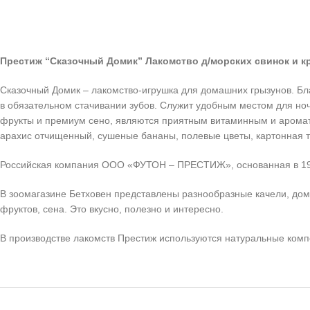
Престиж “Сказочный Домик” Лакомство д/морских свинок и кр
Сказочный Домик – лакомство-игрушка для домашних грызунов. Бла
в обязательном стачивании зубов. Служит удобным местом для но
фрукты и премиум сено, являются приятным витаминным и ароматн
арахис отчищенный, сушеные бананы, полевые цветы, картонная т
Российская компания ООО «ФУТОН – ПРЕСТИЖ», основанная в 1996
В зоомагазине Бетховен представлены разнообразные качели, доми
фруктов, сена. Это вкусно, полезно и интересно.
В производстве лакомств Престиж используются натуральные комп