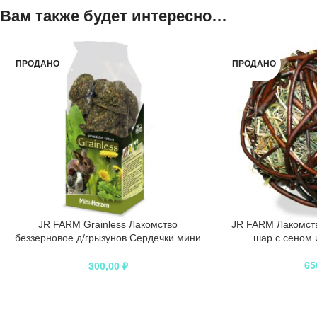
Вам также будет интересно…
ПРОДАНО
ПРОДАНО
JR FARM Grainless Лакомство
JR FARM Лакомств
беззерновое д/грызунов Сердечки мини
шар с сеном 
150г
65
300,00
₽