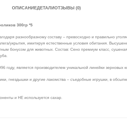
ОПИСАНИЕ
ДЕТАЛИ
ОТЗЫВЫ (0)
оликов 300гр *5
годаря разнообразному составу – превосходно и правильно утоляе
члега/укрытия, имитируя естественные условия обитания. Высуше
ым бонусом для животных. Состав: Сено премиум класс, сушеная 
уба.
 году, является производителем уникальной линейки зерновых к
ки, гнездышки и другие лакомства – съедобные игрушки, в обсыпк
оненты и НЕ используется сахар.