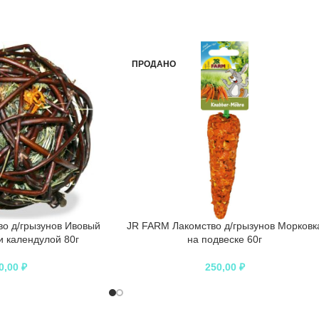
ПРОДАНО
о д/грызунов Ивовый
JR FARM Лакомство д/грызунов Морковк
и календулой 80г
на подвеске 60г
0,00
₽
250,00
₽