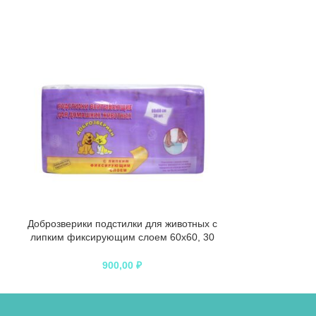
Доброзверики подстилки для животных с
Доброзверики п
липким фиксирующим слоем 60х60, 30
липким фикси
шт.
900,00
₽