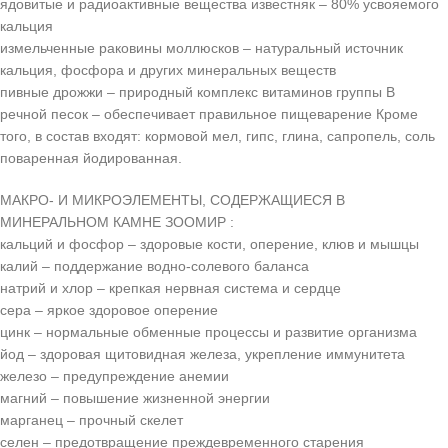
ядовитые и радиоактивные вещества известняк – 80% усвояемого
кальция
измельченные раковины моллюсков – натуральный источник
кальция, фосфора и других минеральных веществ
пивные дрожжи – природный комплекс витаминов группы В
речной песок – обеспечивает правильное пищеварение Кроме
того, в состав входят: кормовой мел, гипс, глина, сапропель, соль
поваренная йодированная.
МАКРО- И МИКРОЭЛЕМЕНТЫ, СОДЕРЖАЩИЕСЯ В
МИНЕРАЛЬНОМ КАМНЕ ЗООМИР :
кальций и фосфор – здоровые кости, оперение, клюв и мышцы
калий – поддержание водно-солевого баланса
натрий и хлор – крепкая нервная система и сердце
сера – яркое здоровое оперение
цинк – нормальные обменные процессы и развитие организма
йод – здоровая щитовидная железа, укрепление иммунитета
железо – предупреждение анемии
магний – повышение жизненной энергии
марганец – прочный скелет
селен – предотвращение преждевременного старения