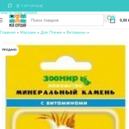
Skip to navigation
+7 (977) 677-72-21
Skip to main content
0
0,00
Главная
»
Магазин
»
Для Птичек
»
Витамины
»
ПРОДАНО