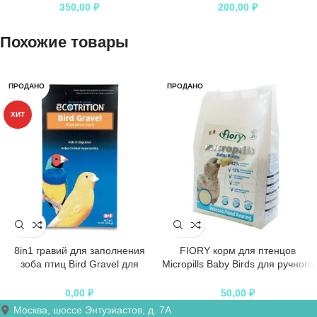
350,00
₽
200,00
₽
Похожие товары
ПРОДАНО
ПРОДАНО
ХИТ
8in1 гравий для заполнения
FIORY корм для птенцов
зоба птиц Bird Gravel для
Micropills Baby Birds для ручного
канареек и амадин
вскармливания
0,00
₽
50,00
₽
Москва, шоссе Энтузиастов, д. 7А