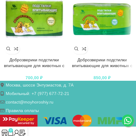
Доброзверики подстилки
Доброзверики подстилки
впитывающие для животных с
впитывающие для животных с
суперабсорбентом 60х40 см, 30
суперабсорбентом 60х60 см, 30
шт. “Сухие лапки”
шт. “Сухие лапки”
700,00
₽
850,00
₽
Москва, шоссе Энтузиастов, д. 7А
Мобильный: +7 (977) 677-72-21
contact@moyhoroshiy.ru
Правила оплаты
0