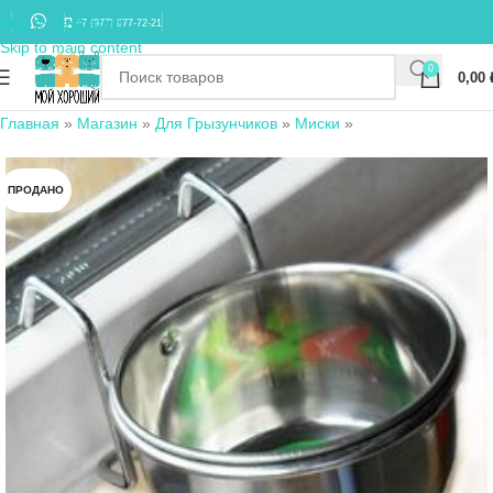
Skip to navigation
+7 (977) 677-72-21
Skip to main content
0
0,00
Главная
»
Магазин
»
Для Грызунчиков
»
Миски
»
ПРОДАНО