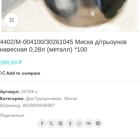
Нажмите, чтобы увеличить
4402/М-004100/30261045 Миска д/грызунов
навесная 0,28л (металл) *100
350,00
₽
Add to compare
Артикул:
20784-z
Категории:
Для Грызунчиков
,
Миски
Штрихкод:
4620003546907
Поделиться