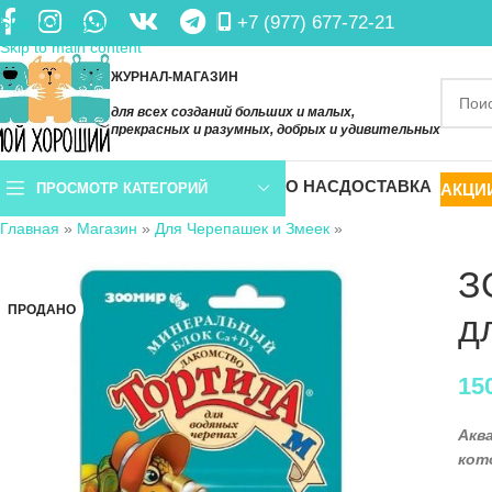
+7 (977) 677-72-21
Skip to navigation
Skip to main content
ЖУРНАЛ-МАГАЗИН
для всех созданий больших и малых,
прекрасных и разумных, добрых и удивительных
О НАС
ДОСТАВКА
АКЦИ
ПРОСМОТР КАТЕГОРИЙ
Главная
»
Магазин
»
Для Черепашек и Змеек
»
З
ПРОДАНО
д
15
Акв
кот