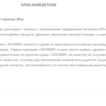
ОПИСАНИЕ
ДЕТАЛИ
 черепах 30гр
во для водных черепах с повышенным содержанием витамина D3 и 
 необходимых веществ, дарящих черепашке крепкий панцирь и хор
мя «ЗООМИР» является одним из крупнейших российских производ
итомцев. Товары компании «ЗООМИР» можно смело назвать одними 
о сравнительно не дорогие корма «ЗООМИР» по качеству не уступа
 животных, поэтому при изготовлении кормов используются только
рный контроль, изготавливаются по научно-обоснованным рецепт