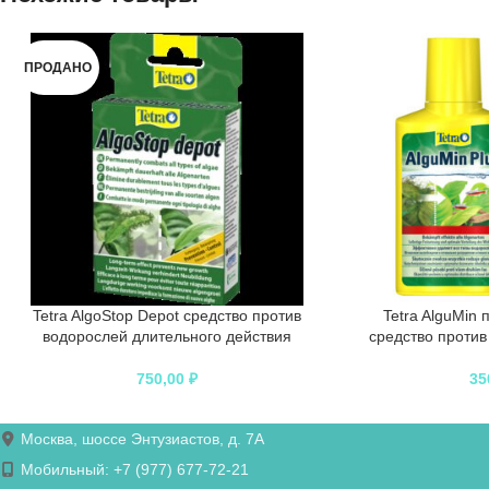
ПРОДАНО
Tetra AlgoStop Depot средство против
Tetra AlguMin
водорослей длительного действия
средство против
750,00
₽
35
Москва, шоссе Энтузиастов, д. 7А
Мобильный: +7 (977) 677-72-21