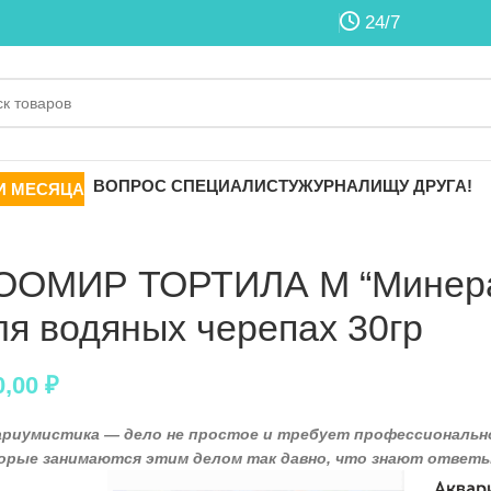
24/7
ВОПРОС СПЕЦИАЛИСТУ
ЖУРНАЛ
ИЩУ ДРУГА!
И МЕСЯЦА
ООМИР ТОРТИЛА М “Минера
ля водяных черепах 30гр
0,00
₽
ариумистика — дело не простое и требует профессионально
орые занимаются этим делом так давно, что знают ответы 