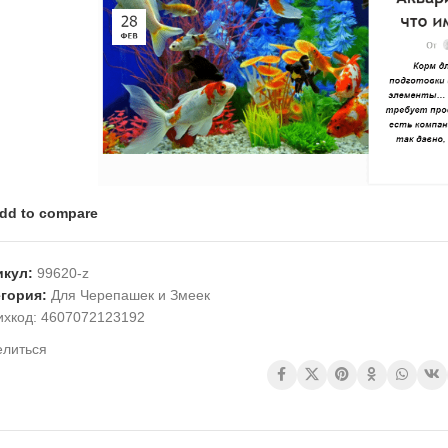
dd to compare
икул:
99620-z
егория:
Для Черепашек и Змеек
ихкод:
4607072123192
елиться