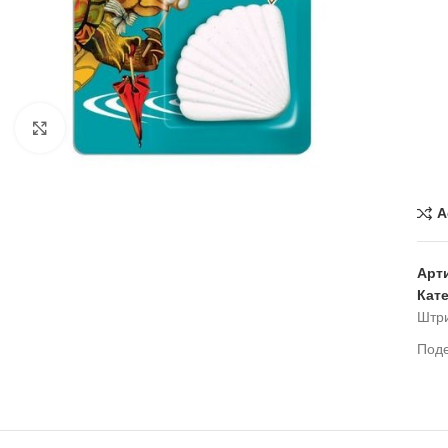
Нажмите, чтобы увеличить
A
Арт
Кат
Штр
Под