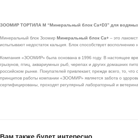
ЗООМИР ТОРТИЛА М “Минеральный блок Са+D3” для водяных
Минеральный блок Зоомир
Минеральный блок Са+
– это лакомст
испытывают недостаток кальция. Блок способствует восполнению
Компания «ЗООМИР» была основана в 1996 году. В настоящее вре
грызунов, птиц, аквариумных рыб, черепах и других домашних п
российском рынке. Покупателей привлекает, прежде всего, то, чт
принципов работы компании «ЗООМИР» является забота о здоровье
сертифицированы, проходят регулярный лабораторный и ветерина
Вам также будет интересно…