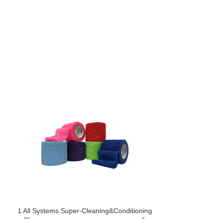
1 All Systems Super-Cleaning&Conditioning
1 All Syste