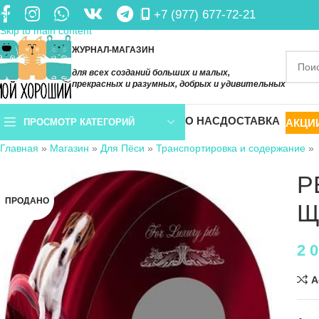
+7 (977) 677-72-21
Skip to navigation
Skip to main content
ЖУРНАЛ-МАГАЗИН
для всех созданий больших и малых,
прекрасных и разумных, добрых и удивительных
О НАС
ДОСТАВКА
АКЦИ
ПРОСМОТР КАТЕГОРИЙ
Главная
»
Магазин
»
Для Пёси
»
Транспортировка и содержание
»
P
ПРОДАНО
Щ
2 
A