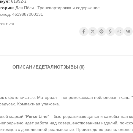
икул:
61992-z
егории:
Для Пёси
,
Транспортировка и содержание
ихкод:
4619887000131
елиться
ОПИСАНИЕ
ДЕТАЛИ
ОТЗЫВЫ (0)
шек с фотопечатью. Материал – непромокаемая нейлоновая ткань. 
радусах. Компактная упаковка.
овой маркой “
PerseiLine
” – быстроразвивающаяся и самобытная к
 непрерывно идёт работа над совершенствованием изделий, поиск
итомцев с дополненной реальностью. Производство расположено в