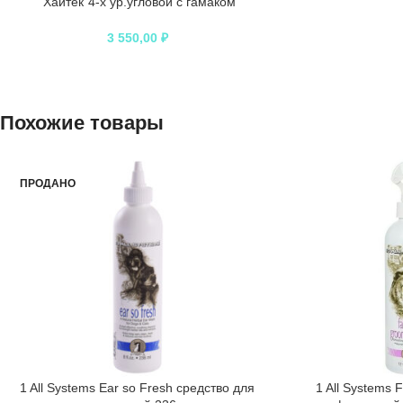
“Хайтек”4-х ур.угловой с гамаком
(рогожка джут)
3 550,00
₽
Похожие товары
ПРОДАНО
1 All Systems Ear so Fresh средство для
1 All Systems 