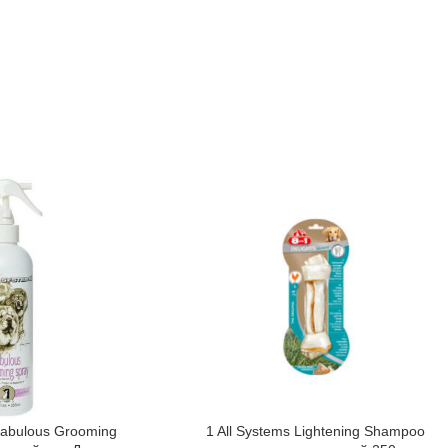
Fabulous Grooming
1 All Systems Lightening Shampoo