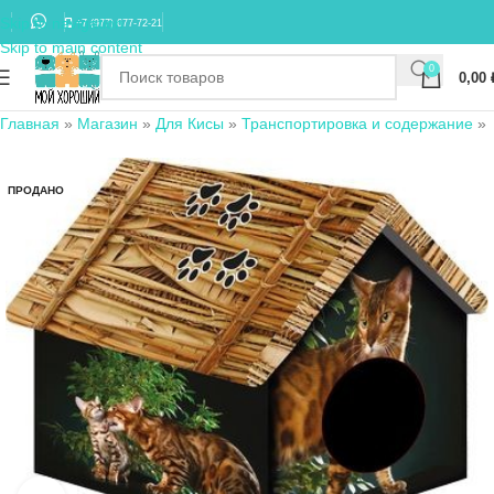
Skip to navigation
+7 (977) 677-72-21
Skip to main content
0
0,00
Главная
»
Магазин
»
Для Кисы
»
Транспортировка и содержание
»
ПРОДАНО