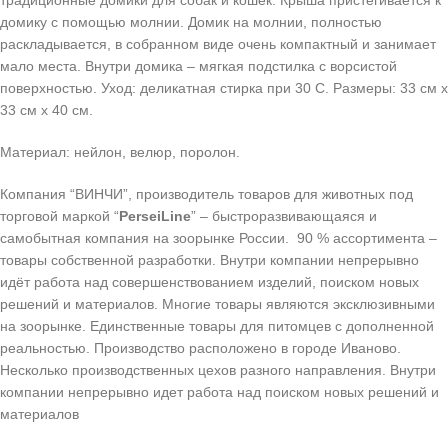
традиционные домики для собак и кошек. Крыша пристегивается к
домику с помощью молнии. Домик на молнии, полностью
раскладывается, в собранном виде очень компактный и занимает
мало места. Внутри домика – мягкая подстилка с ворсистой
поверхностью. Уход: деликатная стирка при 30 С. Размеры: 33 см х
33 см х 40 см.
Материал: нейлон, велюр, поролон.
Компания “ВИНЧИ”, производитель товаров для животных под
торговой маркой “
PerseiLine
” – быстроразвивающаяся и
самобытная компания на зоорынке России. 90 % ассортимента –
товары собственной разработки. Внутри компании непрерывно
идёт работа над совершенствованием изделий, поиском новых
решений и материалов. Многие товары являются эксклюзивными
на зоорынке. Единственные товары для питомцев с дополненной
реальностью. Производство расположено в городе Иваново.
Несколько производственных цехов разного направления. Внутри
компании непрерывно идет работа над поиском новых решений и
материалов