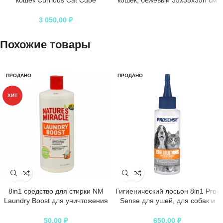
кошек Currious Cat Cube
кошек, бежевый 35x35x35h см
складной
3 050,00
₽
Похожие товары
ПРОДАНО
ПРОДАНО
ХИТ
8in1 средство для стирки NM
Гигиенический лосьон 8in1 Pro-
Laundry Boost для уничтожения
Sense для ушей, для собак и
пятен, запахов и аллергенов
кошек, 118 мл
50,00
₽
650,00
₽