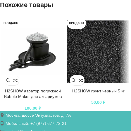
Похожие товары
ПРОДАНО
ПРОДАНО
H2SHOW аэратор погружной
H2SHOW грунт черный 5 кг
Bubble Maker для аквариумов
50-200 л
50,00
₽
100,00
₽
Москва, шоссе Энтузиастов, д. 7А
Мобильный: +7 (977) 677-72-21