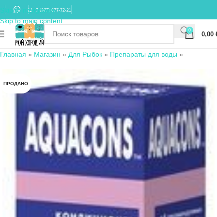
Skip to navigation
+7 (977) 677-72-21
Skip to main content
0
0,00
Главная
»
Магазин
»
Для Рыбок
»
Препараты для воды
»
ПРОДАНО