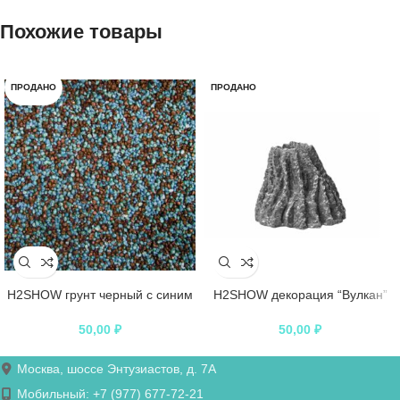
Похожие товары
ПРОДАНО
ПРОДАНО
H2SHOW грунт черный с синим
H2SHOW декорация “Вулкан”
50,00
₽
50,00
₽
Москва, шоссе Энтузиастов, д. 7А
Мобильный: +7 (977) 677-72-21