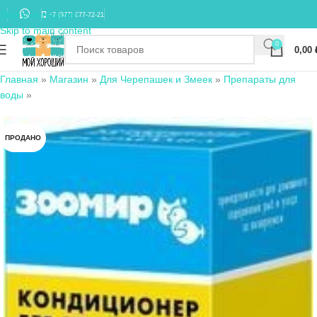
Skip to navigation
+7 (977) 677-72-21
Skip to main content
0
0,00
Главная
»
Магазин
»
Для Черепашек и Змеек
»
Препараты для
воды
»
ПРОДАНО