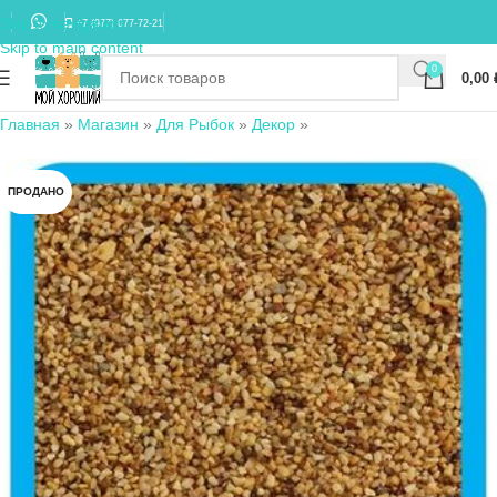
Skip to navigation
+7 (977) 677-72-21
Skip to main content
0
0,00
Главная
»
Магазин
»
Для Рыбок
»
Декор
»
ПРОДАНО