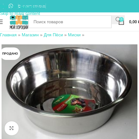
Skip to navigation
+7 (977) 677-72-21
Skip to main content
0
0,00
Главная
»
Магазин
»
Для Пёси
»
Миски
»
ПРОДАНО
Нажмите, чтобы увеличить