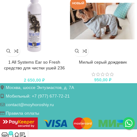
НОВЫЙ
1 All Systems Ear so Fresh
Милый серый дождевик
средство для чистки ушей 236
мл
950,00
₽
2 650,00
₽
Москва, шоссе Энтузиастов, д. 7А
Мобильный: +7 (977) 677-72-21
contact@moyhoroshiy.ru
Правила оплаты
0