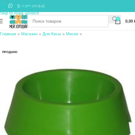
Skip to navigation
+7 (977) 677-72-21
Skip to main content
0
0,00
Главная
»
Магазин
»
Для Кисы
»
Миски
»
ПРОДАНО