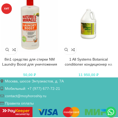
ХИТ
8in1 средство для стирки NM
1 All Systems Botanical
Laundry Boost для уничтожения
conditioner кондиционер на
пятен, запахов и аллергенов
основе растительных экстрактов
3,78 л
50,00
₽
11 950,00
₽
Москва, шоссе Энтузиастов, д. 7А
Мобильный: +7 (977) 677-72-21
contact@moyhoroshiy.ru
Правила оплаты