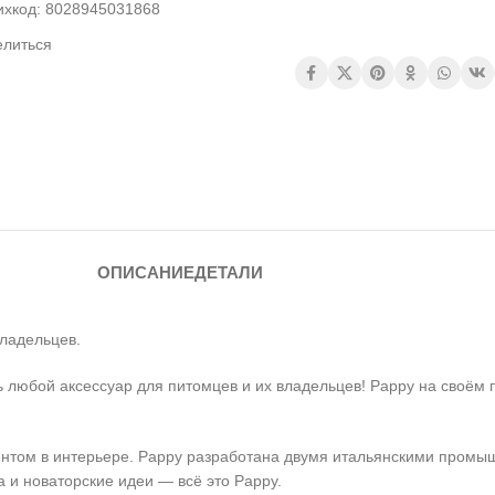
ихкод:
8028945031868
елиться
ОПИСАНИЕ
ДЕТАЛИ
владельцев.
 любой аксессуар для питомцев и их владельцев! Pappy на своём 
кцентом в интерьере. Pappy разработана двумя итальянскими про
 и новаторские идеи — всё это Pappy.