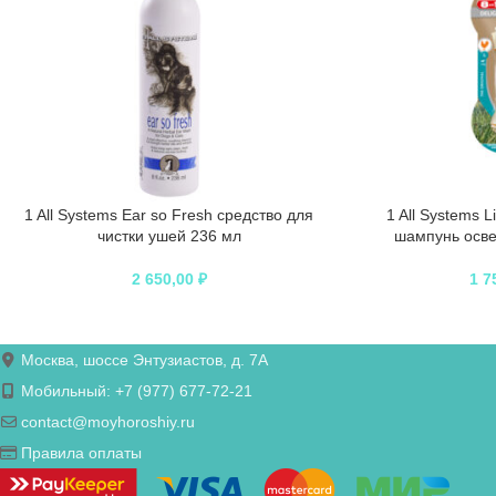
1 All Systems Ear so Fresh средство для
1 All Systems 
чистки ушей 236 мл
шампунь осв
2 650,00
₽
1 7
Москва, шоссе Энтузиастов, д. 7А
Мобильный: +7 (977) 677-72-21
contact@moyhoroshiy.ru
Правила оплаты