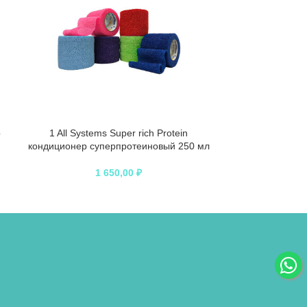
р
1 All Systems Super rich Protein
1 All Systems S
кондиционер суперпротеиновый 250 мл
Shampoo шам
1 650,00
₽