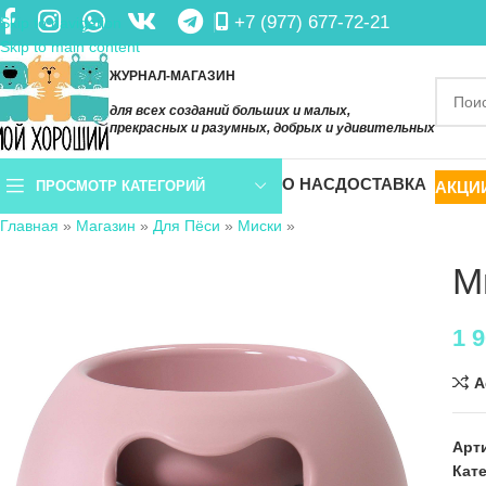
+7 (977) 677-72-21
Skip to navigation
Skip to main content
ЖУРНАЛ-МАГАЗИН
для всех созданий больших и малых,
прекрасных и разумных, добрых и удивительных
О НАС
ДОСТАВКА
АКЦИ
ПРОСМОТР КАТЕГОРИЙ
Главная
»
Магазин
»
Для Пёси
»
Миски
»
М
1 
A
Арт
Кат