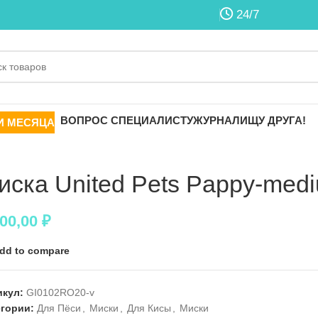
24/7
ВОПРОС СПЕЦИАЛИСТУ
ЖУРНАЛ
ИЩУ ДРУГА!
И МЕСЯЦА
иска United Pets Pappy-med
900,00
₽
dd to compare
икул:
GI0102RO20-v
егории:
Для Пёси
,
Миски
,
Для Кисы
,
Миски