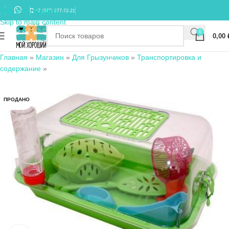
Skip to navigation
+7 (977) 677-72-21
Skip to main content
0
0,00
Главная
»
Магазин
»
Для Грызунчиков
»
Транспортировка и
содержание
»
ПРОДАНО