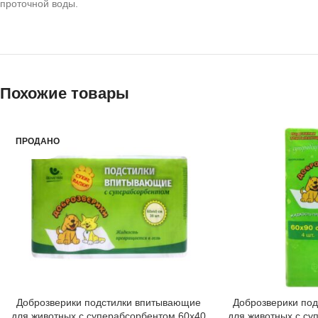
проточной воды.
Похожие товары
ПРОДАНО
Доброзверики подстилки впитывающие
Доброзверики по
для животных с суперабсорбентом 60х40
для животных с су