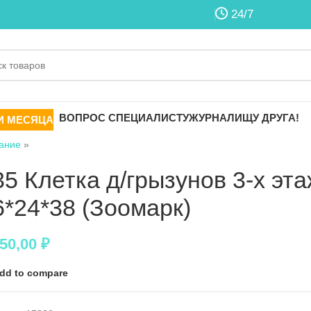
24/7
ВОПРОС СПЕЦИАЛИСТУ
ЖУРНАЛ
ИЩУ ДРУГА!
И МЕСЯЦА
ание
»
35 Клетка д/грызунов 3-х эт
6*24*38 (Зоомарк)
850,00
₽
dd to compare