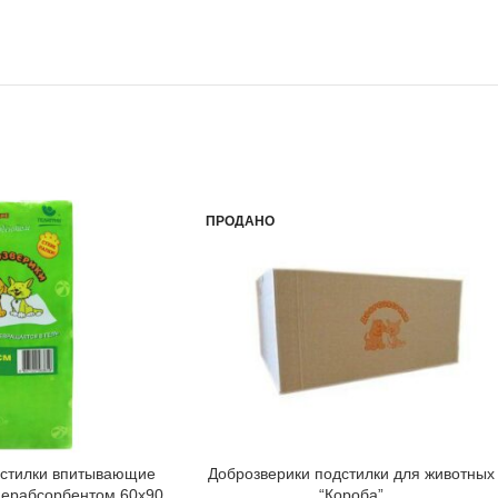
ПРОДАНО
дстилки впитывающие
Доброзверики подстилки для животных
перабсорбентом 60х90
“Короба”