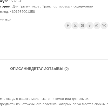
икул:
15326-z
егории:
Для Грызунчиков
,
Транспортировка и содержание
ихкод:
4601969001358
елиться
ОПИСАНИЕ
ДЕТАЛИ
ОТЗЫВЫ (0)
омплекс для вашего маленького питомца или для семьи.
е предметы из нетоксичного пластика, который легко моется любы