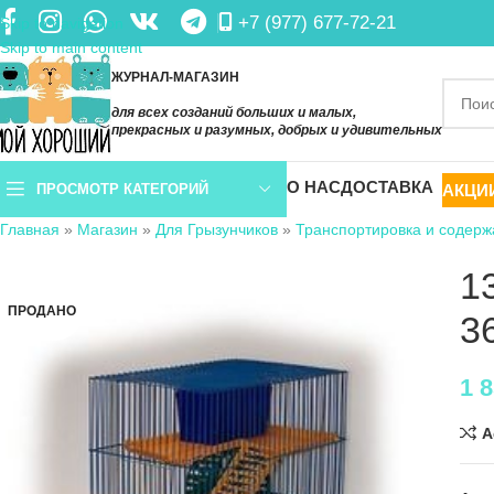
+7 (977) 677-72-21
Skip to navigation
Skip to main content
ЖУРНАЛ-МАГАЗИН
для всех созданий больших и малых,
прекрасных и разумных, добрых и удивительных
О НАС
ДОСТАВКА
АКЦИ
ПРОСМОТР КАТЕГОРИЙ
Главная
»
Магазин
»
Для Грызунчиков
»
Транспортировка и содерж
1
ПРОДАНО
3
1 
A