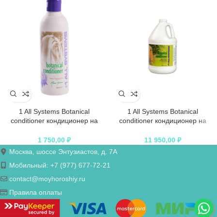
1 All Systems Botanical
1 All Systems Botanical
conditioner кондиционер на
conditioner кондиционер на
основе растительных экстрактов
основе растительных экстрактов
250 мл
3,78 л
1 750,00
₽
11 950,00
₽
Москва, шоссе Энтузиастов, д. 7А
Мобильный: +7 (977) 677-72-21
contact@moyhoroshiy.ru
Правила оплаты