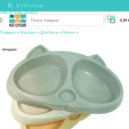
Skip to navigation
+7 (977) 677-72-21
Skip to main content
0
0,00
Главная
»
Магазин
»
Для Кисы
»
Миски
»
ПРОДАНО