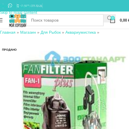
Skip to navigation
+7 (977) 677-72-21
Skip to main content
0
0,00
Главная
»
Магазин
»
Для Рыбок
»
Аквариумистика
»
ПРОДАНО