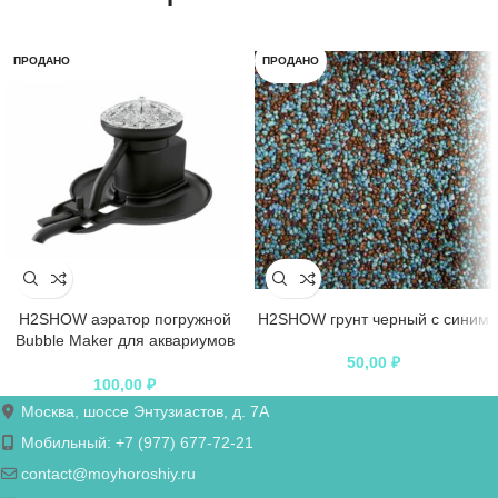
ПРОДАНО
ПРОДАНО
H2SHOW аэратор погружной
H2SHOW грунт черный с синим
Bubble Maker для аквариумов
50-200 л
50,00
₽
100,00
₽
Москва, шоссе Энтузиастов, д. 7А
Мобильный: +7 (977) 677-72-21
contact@moyhoroshiy.ru