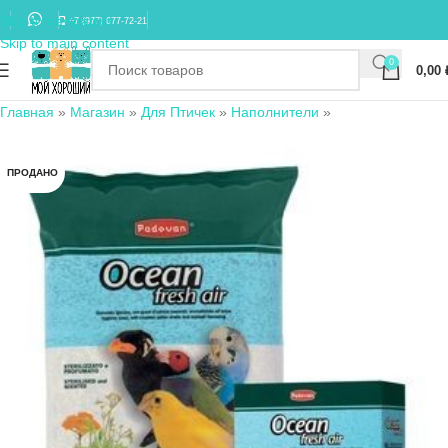
Skip to navigation
+7 (977) 677-72-21
Skip to main content
0
0,00
Главная
»
Магазин
»
Для Птичек
»
Наполнители
»
ПРОДАНО