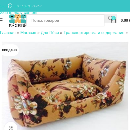
Skip to navigation
+7 (977) 677-72-21
Skip to main content
0
0,00
Главная
»
Магазин
»
Для Пёси
»
Транспортировка и содержание
»
ПРОДАНО
Нажмите, чтобы увеличить