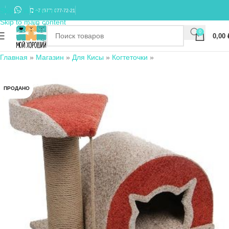
Skip to navigation
+7 (977) 677-72-21
Skip to main content
0
0,00
Главная
»
Магазин
»
Для Кисы
»
Когтеточки
»
ПРОДАНО