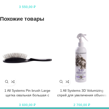
ур.угловой с гамаком (рогожка
джут)
3 550,00
₽
Похожие товары
1 All Systems Pin brush Large
1 All Systems 3D Volumizing
щетка овальная большая с
спрей для увеличения объема
пластиковой ручкой зубцы 27
355 мл
мм (цвета в ассортименте)
3 600,00
₽
2 700,00
₽