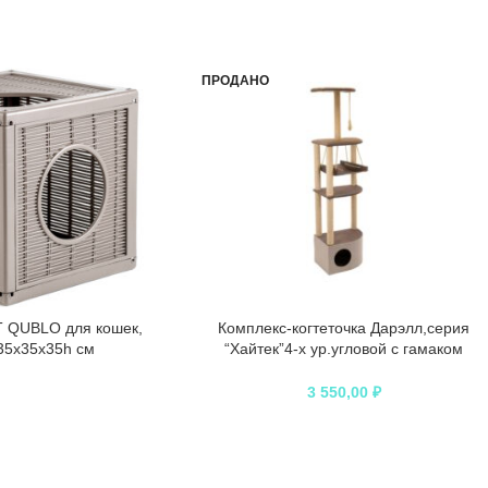
ПРОДАНО
 QUBLO для кошек,
Комплекс-когтеточка Дарэлл,серия
35x35x35h см
“Хайтек”4-х ур.угловой с гамаком
(рогожка джут)
3 550,00
₽