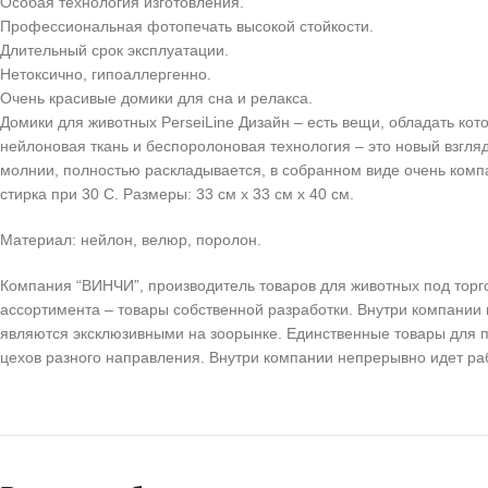
Особая технология изготовления.
Профессиональная фотопечать высокой стойкости.
Длительный срок эксплуатации.
Нетоксично, гипоаллергенно.
Очень красивые домики для сна и релакса.
Домики для животных PerseiLine Дизайн – есть вещи, обладать ко
нейлоновая ткань и беспоролоновая технология – это новый взгля
молнии, полностью раскладывается, в собранном виде очень компа
стирка при 30 С. Размеры: 33 см х 33 см х 40 см.
Материал: нейлон, велюр, поролон.
Компания “ВИНЧИ”, производитель товаров для животных под торг
ассортимента – товары собственной разработки. Внутри компании
являются эксклюзивными на зоорынке. Единственные товары для п
цехов разного направления. Внутри компании непрерывно идет р