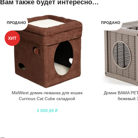
Вам также будет интересно…
ПРОДАНО
ПРОДАНО
ХИТ
MidWest домик-лежанка для кошек
Домик BAMA PET
Currious Cat Cube складной
бежевый 
3 050,00
₽