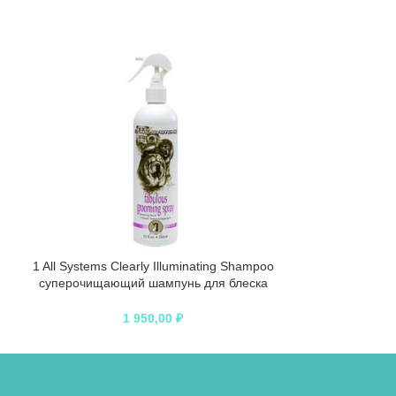
1 All Systems Clearly Illuminating Shampoo
1 All Systems Ha
суперочищающий шампунь для блеска
250 мл
1 950,00
₽