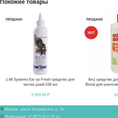
Похожие товары
ПРОДАНО
ПРОДАНО
ХИТ
1 All Systems Ear so Fresh средство для
8in1 средство дл
чистки ушей 236 мл
Boost для уничтож
алл
2 650,00
₽
5
Москва, шоссе Энтузиастов, д. 7А
Мобильный: +7 (977) 677-72-21