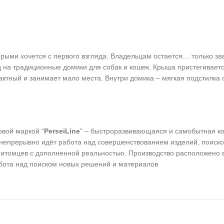
торыми хочется с первого взгляда. Владельцам остается… только 
д на традиционные домики для собак и кошек. Крыша пристегивает
ктный и занимает мало места. Внутри домика – мягкая подстилка 
овой маркой “
PerseiLine
” – быстроразвивающаяся и самобытная к
 непрерывно идёт работа над совершенствованием изделий, поиск
итомцев с дополненной реальностью. Производство расположено в
абота над поиском новых решений и материалов