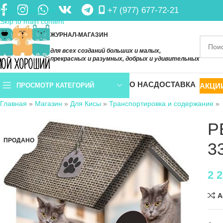
+7 (977) 677-72-21
Skip to navigation
Skip to main content
ЖУРНАЛ-МАГАЗИН
для всех созданий больших и малых,
прекрасных и разумных, добрых и удивительных
О НАС
ДОСТАВКА
АКЦИ
ПРОСМОТР КАТЕГОРИЙ
Главная
»
Магазин
»
Для Кисы
»
Транспортировка и содержание
»
P
ПРОДАНО
3
2 
A