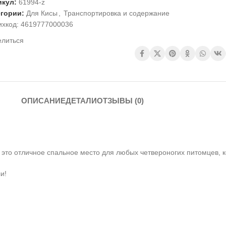
икул:
61994-z
егории:
Для Кисы
,
Транспортировка и содержание
ихкод:
4619777000036
елиться
ОПИСАНИЕ
ДЕТАЛИ
ОТЗЫВЫ (0)
 это отличное спальное место для любых четвероногих питомцев, 
и!