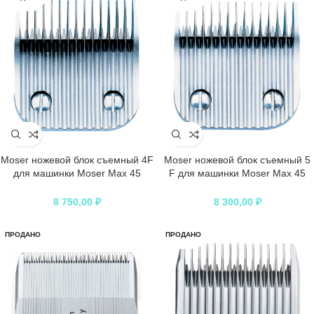
Moser ножевой блок съемный 4F
Moser ножевой блок съемный 5
для машинки Moser Max 45
F для машинки Moser Max 45
(высота 9 мм, ширина 47 мм,
(высота 7 мм, ширина 47 мм,
шаг 3,06 мм)
шаг 3,06 мм)
8 750,00
₽
8 300,00
₽
ПРОДАНО
ПРОДАНО