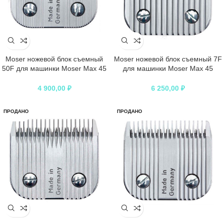
Moser ножевой блок съемный
Moser ножевой блок съемный 7F
50F для машинки Moser Max 45
для машинки Moser Max 45
(высота 1/20 мм, ширина 49 мм,
(высота 5 мм, №7F, ширина 49
шаг 1 мм)
мм, шаг 3,06 мм)
4 900,00
₽
6 250,00
₽
ПРОДАНО
ПРОДАНО