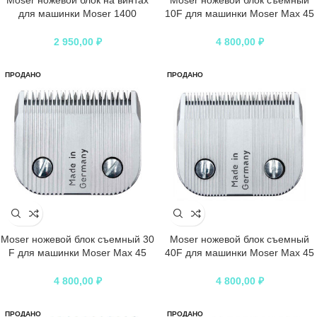
Moser ножевой блок на винтах
Moser ножевой блок съемный
для машинки Moser 1400
10F для машинки Moser Max 45
(высота 0,1-3 мм, ширина 46 мм,
(высота 2 мм, ширина 49 мм,
шаг 1,6 мм)
шаг 1,63 мм)
2 950,00
₽
4 800,00
₽
ПРОДАНО
ПРОДАНО
Moser ножевой блок съемный 30
Moser ножевой блок съемный
F для машинки Moser Max 45
40F для машинки Moser Max 45
(высота 1,0 мм, ширина 49 мм,
(высота 1/10 мм, ширина 49 мм,
шаг 1,63 мм)
шаг 1,20 мм)
4 800,00
₽
4 800,00
₽
ПРОДАНО
ПРОДАНО