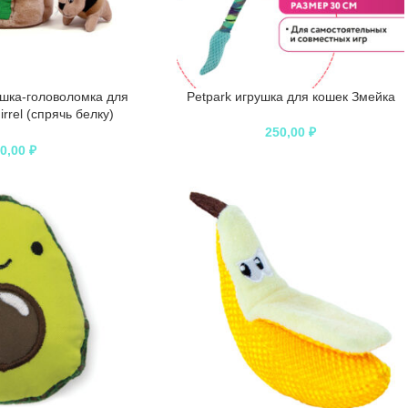
шка-головоломка для
Petpark игрушка для кошек Змейка
rrel (спрячь белку)
я 12 см
250,00
₽
50,00
₽