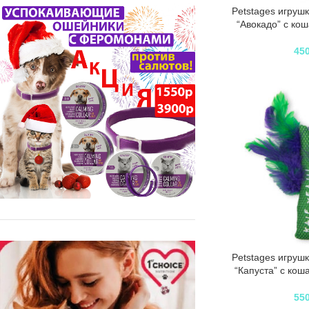
Petstages игрушк
“Авокадо” с кош
45
Petstages игрушк
“Капуста” с кош
55