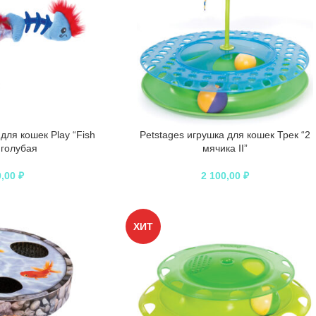
для кошек Play “Fish
Petstages игрушка для кошек Трек “2
 голубая
мячика II”
0,00
₽
2 100,00
₽
ХИТ