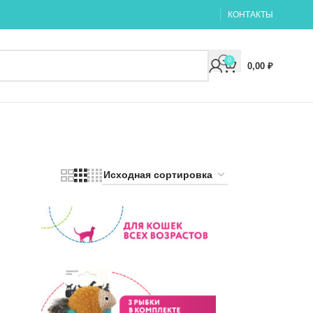
КОНТАКТЫ
0
0,00
₽