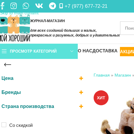
+7 (977) 677-72-21
Skip to navigation
Skip to main content
ЖУРНАЛ-МАГАЗИН
для всех созданий больших и малых,
прекрасных и разумных, добрых и удивительных
О НАС
ДОСТАВКА
АКЦИ
ПРОСМОТР КАТЕГОРИЙ
Главная
»
Магазин
Цена
Бренды
ХИТ
Страна производства
My Pets Solutions
(1)
Италия
(1)
PETSTAGES
(41)
Китай
(53)
Со скидкой
OutwardHound
(1)