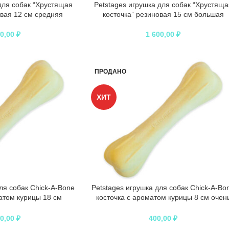
для собак “Хрустящая
Petstages игрушка для собак “Хрустяща
овая 12 см средняя
косточка” резиновая 15 см большая
50,00
₽
1 600,00
₽
ПРОДАНО
ХИТ
ля собак Chick-A-Bone
Petstages игрушка для собак Chick-A-Bo
атом курицы 18 см
косточка с ароматом курицы 8 см очен
льшая
маленькая
50,00
₽
400,00
₽