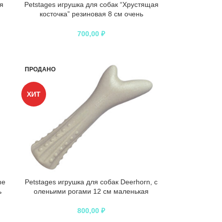
я
Petstages игрушка для собак “Хрустящая
косточка” резиновая 8 см очень
маленькая
700,00
₽
ПРОДАНО
ХИТ
ne
Petstages игрушка для собак Deerhorn, с
ь
оленьими рогами 12 см маленькая
800,00
₽