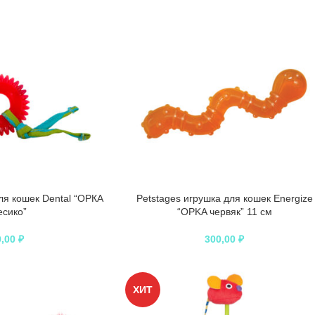
ля кошек Dental “ОРКА
Petstages игрушка для кошек Energize
есико”
“ОPKA червяк” 11 см
0,00
₽
300,00
₽
ХИТ