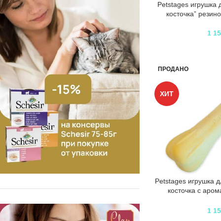
Petstages игрушка 
косточка” резин
1 1
ПРОДАНО
ХИТ
Petstages игрушка д
косточка с аром
бо
1 1