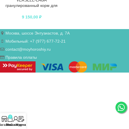
VERSELE-LAGA
гранулированный корм для
туканов NutriBird
9 150,00
₽
Москва, шоссе Энтузиастов, д. 7А
Мобильный: +7 (977) 677-72-21
contact@moyhoroshiy.ru
Правила оплаты
0
агазин
Заказ
Мой аккаунт
Журнал