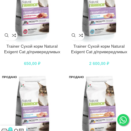
Trainer Сухой корм Natural
Trainer Сухой корм Natural
Exigent Cat д/привередливых
Exigent Cat д/привередливых
кошек с говядиной и свежей
кошек с океанической рыбой
курицей 300гр
1,5кг
650,00
₽
2 600,00
₽
ПРОДАНО
ПРОДАНО
0