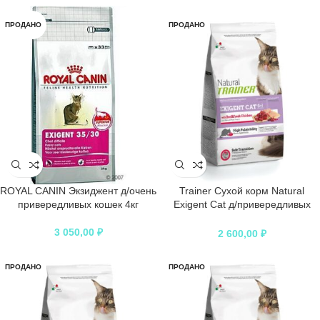
ПРОДАНО
ПРОДАНО
ROYAL CANIN Экзиджент д/очень
Trainer Сухой корм Natural
привередливых кошек 4кг
Exigent Cat д/привередливых
кошек с говядиной и свежей
курицей 1,5кг
3 050,00
₽
2 600,00
₽
ПРОДАНО
ПРОДАНО