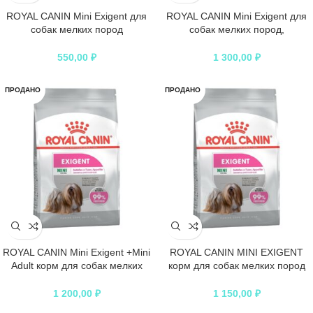
ROYAL CANIN Mini Exigent для
ROYAL CANIN Mini Exigent для
собак мелких пород
собак мелких пород,
привередливых в питании
привередливых в питании
550,00
₽
1 300,00
₽
ПРОДАНО
ПРОДАНО
ROYAL CANIN Mini Exigent +Mini
ROYAL CANIN MINI EXIGENT
Adult корм для собак мелких
корм для собак мелких пород
пород, привередливых в
привередливых в питани
питании
1 200,00
₽
1 150,00
₽