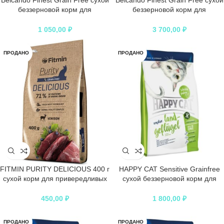
Belcando Finest Grain Free сухой
Belcando Finest Grain Free сухой
беззерновой корм для
беззерновой корм для
привередливых собак с
привередливых собак с
ягненком
ягненком
1 050,00
₽
3 700,00
₽
ПРОДАНО
ПРОДАНО
FITMIN PURITY DELICIOUS 400 г
HAPPY CAT Sensitive Grainfree
сухой корм для привередливых
сухой беззерновой корм для
кошек 1×22
кошек с пишевой аллергией и
привередливых кошек домашняя
450,00
₽
1 800,00
₽
птица
ПРОДАНО
ПРОДАНО