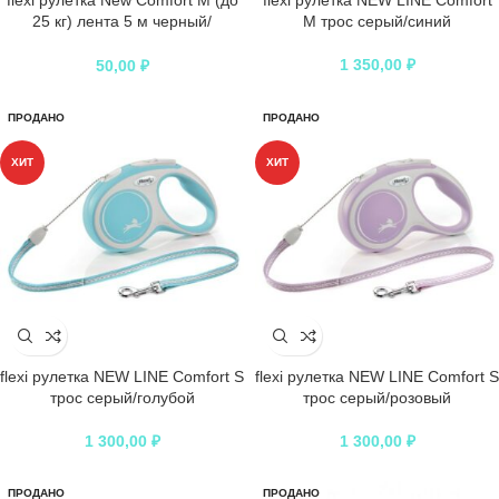
flexi рулетка New Comfort М (до
flexi рулетка NEW LINE Comfort
25 кг) лента 5 м черный/
M трос серый/синий
антрацит
1 350,00
₽
50,00
₽
ПРОДАНО
ПРОДАНО
ХИТ
ХИТ
flexi рулетка NEW LINE Comfort S
flexi рулетка NEW LINE Comfort S
трос серый/голубой
трос серый/розовый
1 300,00
₽
1 300,00
₽
ПРОДАНО
ПРОДАНО