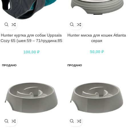
Hunter куртка для собак Uppsala
Hunter миска для кошек Atlanta
Cozy 65 (шея:59 – 71/грудина:85
серая
– 106 см) утепленная,
полиэстер, антрацит/чирок
50,00
₽
100,00
₽
ПРОДАНО
ПРОДАНО