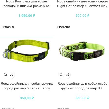
Rogz Комплект для кошек
Rogz ошейник для кошки серия
поводок и шлейка размер XS
Night Cat размер S, обхват шеи
серия Reflecto Cat Длина 180 см,
20-31 см, серый, лайм
лайм
1 050,00
₽
500,00
₽
ПРОДАНО
ПРОДАНО
Rogz ошейник для собак мелких
Rogz ошейник для собак особо
пород размер S серия Fancy
крупных пород размер XXL
Dress, обхват шеи 200-310 мм,
серия Fancy Dress, обхват шеи
черный, лайм
500-800 мм, лайм, черный
350,00
₽
650,00
₽