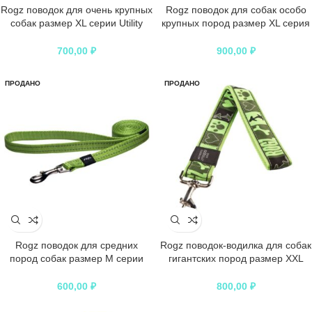
Rogz поводок для очень крупных
Rogz поводок для собак особо
собак размер XL серии Utility
крупных пород размер XL серия
длина 1,2 м лайм
Fancy Dress. Длина 120 см
черный, лайм
700,00
₽
900,00
₽
ПРОДАНО
ПРОДАНО
Rogz поводок для средних
Rogz поводок-водилка для собак
пород собак размер M серии
гигантских пород размер XXL
Utility длина 1,4 м лайм
серия Fancy Dress. Длина 50 см
черный, лайм
600,00
₽
800,00
₽