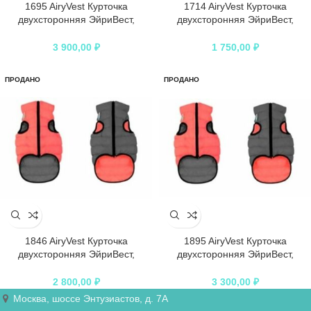
1695 AiryVest Курточка
1714 AiryVest Курточка
двухсторонняя ЭйриВест,
двухсторонняя ЭйриВест,
размер L 55, кораллово-серая
размер XS 22, кораллово-серая
3 900,00
₽
1 750,00
₽
ПРОДАНО
ПРОДАНО
1846 AiryVest Курточка
1895 AiryVest Курточка
двухсторонняя ЭйриВест,
двухсторонняя ЭйриВест,
размер M 40, кораллово-серая
размер M 47, кораллово-серая
2 800,00
₽
3 300,00
₽
Москва, шоссе Энтузиастов, д. 7А