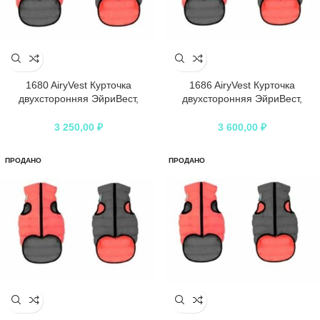
1680 AiryVest Курточка
1686 AiryVest Курточка
двухсторонняя ЭйриВест,
двухсторонняя ЭйриВест,
размер М 45, кораллово-серая
размер M 50, кораллово-серая
3 250,00
₽
3 600,00
₽
ПРОДАНО
ПРОДАНО