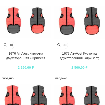
1676 AiryVest Курточка
1678 AiryVest Курточка
двухсторонняя ЭйриВест,
двухсторонняя ЭйриВест,
размер S 35, кораллово-серая
размер S 40, кораллово-серая
2 250,00
₽
2 500,00
₽
ПРОДАНО
ПРОДАНО