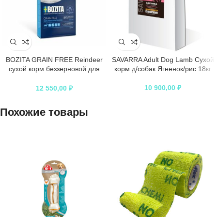
BOZITA GRAIN FREE Reindeer
SAVARRA Adult Dog Lamb Сухой
сухой корм беззерновой для
корм д/собак Ягненок/рис 18кг
взрослых собак c нормальным и
повышенным уровнем
10 900,00
₽
12 550,00
₽
активности с оленем 12,5кг
Похожие товары