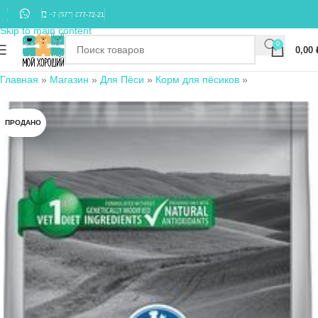
Skip to navigation
+7 (977) 677-72-21
Skip to main content
0
0,00
Главная
»
Магазин
»
Для Пёси
»
Корм для пёсиков
»
ПРОДАНО