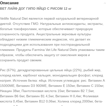
Описание
ВЕТ ЛАЙФ ДОГ ГИПО ЯЙЦО С РИСОМ 12 кг
Vetlife Natural Diet является первой натуральной ветеринарной
диетой. Отсутствие ГМО. Натуральные антиоксиданты, экстракты,
богатые токоферолами, которые обеспечивают природную
сохранность продукта. Анцестральные зерновые культуры
обладают низким гликемическим индексом, что делает их
подходящими для использования при постпрандиальной
гликемии. Продукты Farmina Vet Life Natural Diets упакованы таким
образом, чтобы обеспечить защиту от окисления жиров и
сохранить продукт свежим.
Рис (67%), дегидратированные цельные яйца (22%), рыбий жир,
хлорид калия, карбонат кальция, монодикальция фосфат, хлорид
натрия. Источник белка: яйца. Источник углеводов: рис. Витамин А
15000МЕ, Витамин D3 900МЕ, Витамин Е 150мг, Витамин С 150мг,
Ниацин 38мг, Пантотеновая кислота 15мг, Витамин В2 7,5мг,
Витамин В6 6мг, Витамин В1 4,5мг, Витамин Н 0,4мг, Фолиевая
кислота 0,45мг, Витамин В12 0,06мг, Холина хлорид 2000мг, бета-